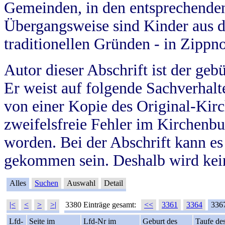
Gemeinden, in den entsprechende
Übergangsweise sind Kinder aus 
traditionellen Gründen - in Zippn
Autor dieser Abschrift ist der geb
Er weist auf folgende Sachverhalte
von einer Kopie des Original-Kirc
zweifelsfreie Fehler im Kirchenbuc
worden. Bei der Abschrift kann e
gekommen sein. Deshalb wird kein
Alles
Suchen
Auswahl
Detail
|<
<
>
>|
3380 Einträge gesamt:
<<
3361
3364
336
Lfd-
Seite im
Lfd-Nr im
Geburt des
Taufe de