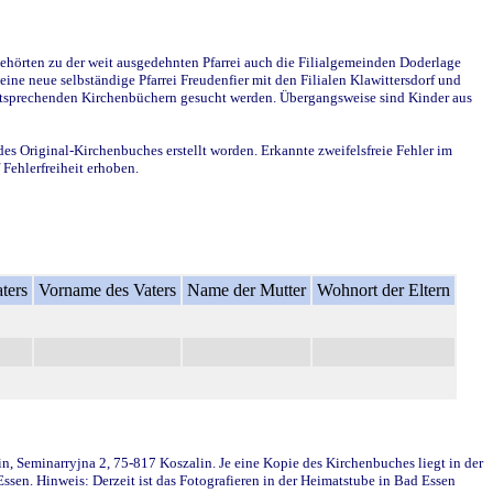
ehörten zu der weit ausgedehnten Pfarrei auch die Filialgemeinden Doderlage
ine neue selbständige Pfarrei Freudenfier mit den Filialen Klawittersdorf und
 entsprechenden Kirchenbüchern gesucht werden. Übergangsweise sind Kinder aus
des Original-Kirchenbuches erstellt worden. Erkannte zweifelsfreie Fehler im
Fehlerfreiheit erhoben.
ters
Vorname des Vaters
Name der Mutter
Wohnort der Eltern
in, Seminarryjna 2, 75-817 Koszalin. Je eine Kopie des Kirchenbuches liegt in der
en. Hinweis: Derzeit ist das Fotografieren in der Heimatstube in Bad Essen