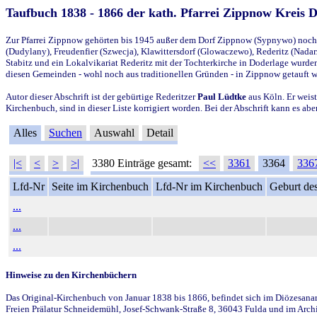
Taufbuch 1838 - 1866 der kath. Pfarrei Zippnow Kreis 
Zur Pfarrei Zippnow gehörten bis 1945 außer dem Dorf Zippnow (Sypnywo) noch d
(Dudylany), Freudenfier (Szwecja), Klawittersdorf (Glowaczewo), Rederitz (Nadarz
Stabitz und ein Lokalvikariat Rederitz mit der Tochterkirche in Doderlage wurd
diesen Gemeinden - wohl noch aus traditionellen Gründen - in Zippnow getauft 
Autor dieser Abschrift ist der gebürtige Rederitzer
Paul Lüdtke
aus Köln. Er weist
Kirchenbuch, sind in dieser Liste korrigiert worden. Bei der Abschrift kann es 
Alles
Suchen
Auswahl
Detail
|<
<
>
>|
3380 Einträge gesamt:
<<
3361
3364
336
Lfd-Nr
Seite im Kirchenbuch
Lfd-Nr im Kirchenbuch
Geburt des
...
...
...
Hinweise zu den Kirchenbüchern
Das Original-Kirchenbuch von Januar 1838 bis 1866, befindet sich im Diözesanarch
Freien Prälatur Schneidemühl, Josef-Schwank-Straße 8, 36043 Fulda und im Archi