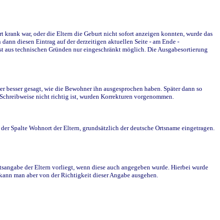
krank war, oder die Eltern die Geburt nicht sofort anzeigen konnten, wurde das
ann diesen Eintrag auf der derzeitigen aktuellen Seite - am Ende -
st aus technischen Gründen nur eingeschränkt möglich. Die Ausgabesortierung
r besser gesagt, wie die Bewohner ihn ausgesprochen haben. Später dann so
e Schreibweise nicht richtig ist, wurden Korrekturen vorgenommen.
r Spalte Wohnort der Eltern, grundsätzlich der deutsche Ortsname eingetragen.
rtsangabe der Eltern vorliegt, wenn diese auch angegeben wurde. Hierbei wurde
d kann man aber von der Richtigkeit dieser Angabe ausgehen.