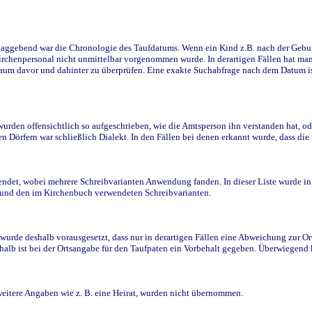
ggebend war die Chronologie des Taufdatums. Wenn ein Kind z.B. nach der Geburt 
rchenpersonal nicht unmittelbar vorgenommen wurde. In derartigen Fällen hat man d
raum davor und dahinter zu überprüfen. Eine exakte Suchabfrage nach dem Datum i
den offensichtlich so aufgeschrieben, wie die Amtsperson ihn verstanden hat, ode
n Dörfern war schließlich Dialekt. In den Fällen bei denen erkannt wurde, dass di
t, wobei mehrere Schreibvarianten Anwendung fanden. In dieser Liste wurde in de
n und den im Kirchenbuch verwendeten Schreibvarianten.
wurde deshalb vorausgesetzt, dass nur in derartigen Fällen eine Abweichung zur O
eshalb ist bei der Ortsangabe für den Taufpaten ein Vorbehalt gegeben. Überwiegen
weitere Angaben wie z. B. eine Heirat, wurden nicht übernommen.