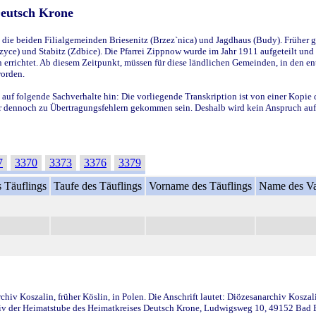
Deutsch Krone
ie beiden Filialgemeinden Briesenitz (Brzez`nica) und Jagdhaus (Budy). Früher g
yce) und Stabitz (Zdbice). Die Pfarrei Zippnow wurde im Jahr 1911 aufgeteilt und e
en errichtet. Ab diesem Zeitpunkt, müssen für diese ländlichen Gemeinden, in den
worden.
 auf folgende Sachverhalte hin: Die vorliegende Transkription ist von einer Kopie 
aber dennoch zu Übertragungsfehlern gekommen sein. Deshalb wird kein Anspruch auf 
7
3370
3373
3376
3379
 Täuflings
Taufe des Täuflings
Vorname des Täuflings
Name des Va
iv Koszalin, früher Köslin, in Polen. Die Anschrift lautet: Diözesanarchiv Koszal
v der Heimatstube des Heimatkreises Deutsch Krone, Ludwigsweg 10, 49152 Bad Ess