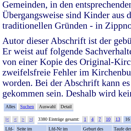
Gemeinden, in den entsprechende
Übergangsweise sind Kinder aus 
traditionellen Gründen - in Zippn
Autor dieser Abschrift ist der geb
Er weist auf folgende Sachverhalte
von einer Kopie des Original-Kirc
zweifelsfreie Fehler im Kirchenbuc
worden. Bei der Abschrift kann e
gekommen sein. Deshalb wird kein
Alles
Suchen
Auswahl
Detail
|<
<
>
>|
3380 Einträge gesamt:
1
4
7
10
13
16
Lfd-
Seite im
Lfd-Nr im
Geburt des
Taufe de