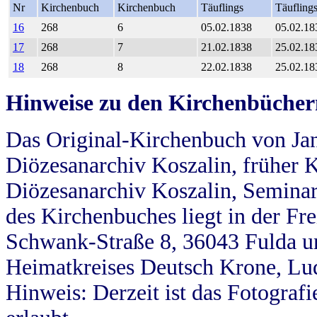
Nr
Kirchenbuch
Kirchenbuch
Täuflings
Täufling
16
268
6
05.02.1838
05.02.18
17
268
7
21.02.1838
25.02.18
18
268
8
22.02.1838
25.02.18
Hinweise zu den Kirchenbücher
Das Original-Kirchenbuch von Jan
Diözesanarchiv Koszalin, früher Kö
Diözesanarchiv Koszalin, Seminar
des Kirchenbuches liegt in der Fr
Schwank-Straße 8, 36043 Fulda u
Heimatkreises Deutsch Krone, Lu
Hinweis: Derzeit ist das Fotograf