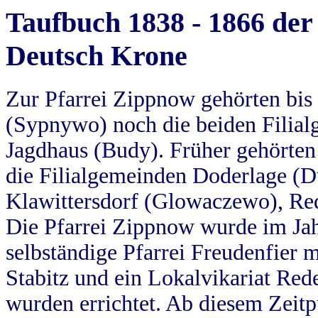
Taufbuch 1838 - 1866 der
Deutsch Krone
Zur Pfarrei Zippnow gehörten bi
(Sypnywo) noch die beiden Filial
Jagdhaus (Budy). Früher gehörten 
die Filialgemeinden Doderlage (D
Klawittersdorf (Glowaczewo), Red
Die Pfarrei Zippnow wurde im Jah
selbständige Pfarrei Freudenfier m
Stabitz und ein Lokalvikariat Red
wurden errichtet. Ab diesem Zeitp