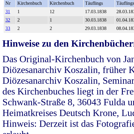
Nr
Kirchenbuch
Kirchenbuch
Täuflings
Täufling
31
1
12
17.03.1838
28.03.18
32
2
1
30.03.1838
01.04.18
33
2
2
29.03.1838
08.04.18
Hinweise zu den Kirchenbücher
Das Original-Kirchenbuch von Jan
Diözesanarchiv Koszalin, früher Kö
Diözesanarchiv Koszalin, Seminar
des Kirchenbuches liegt in der Fr
Schwank-Straße 8, 36043 Fulda u
Heimatkreises Deutsch Krone, Lu
Hinweis: Derzeit ist das Fotograf