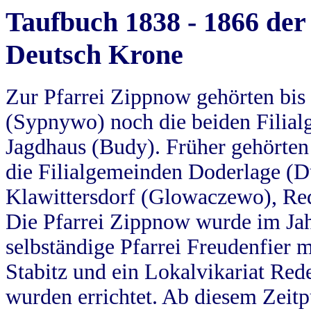
Taufbuch 1838 - 1866 der
Deutsch Krone
Zur Pfarrei Zippnow gehörten bi
(Sypnywo) noch die beiden Filial
Jagdhaus (Budy). Früher gehörten 
die Filialgemeinden Doderlage (D
Klawittersdorf (Glowaczewo), Red
Die Pfarrei Zippnow wurde im Jah
selbständige Pfarrei Freudenfier m
Stabitz und ein Lokalvikariat Red
wurden errichtet. Ab diesem Zeitp