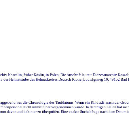
iv Koszalin, früher Köslin, in Polen. Die Anschrift lautet: Diözesanarchiv Koszal
v der Heimatstube des Heimatkreises Deutsch Krone, Ludwigsweg 10, 49152 Bad Ess
ggebend war die Chronologie des Taufdatums. Wenn ein Kind z.B. nach der Geburt 
rchenpersonal nicht unmittelbar vorgenommen wurde. In derartigen Fällen hat man d
raum davor und dahinter zu überprüfen. Eine exakte Suchabfrage nach dem Datum i