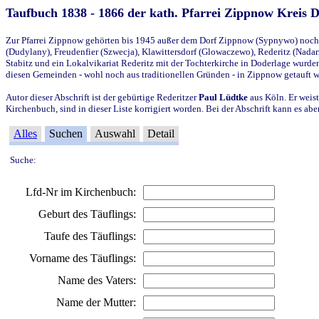
Taufbuch 1838 - 1866 der kath. Pfarrei Zippnow Kreis 
Zur Pfarrei Zippnow gehörten bis 1945 außer dem Dorf Zippnow (Sypnywo) noch d
(Dudylany), Freudenfier (Szwecja), Klawittersdorf (Glowaczewo), Rederitz (Nadarz
Stabitz und ein Lokalvikariat Rederitz mit der Tochterkirche in Doderlage wurd
diesen Gemeinden - wohl noch aus traditionellen Gründen - in Zippnow getauft 
Autor dieser Abschrift ist der gebürtige Rederitzer
Paul Lüdtke
aus Köln. Er weist
Kirchenbuch, sind in dieser Liste korrigiert worden. Bei der Abschrift kann es 
Alles
Suchen
Auswahl
Detail
Suche:
Lfd-Nr im Kirchenbuch:
Geburt des Täuflings:
Taufe des Täuflings:
Vorname des Täuflings:
Name des Vaters:
Name der Mutter: