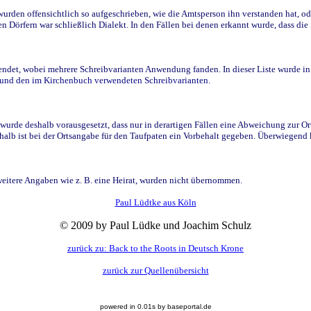
den offensichtlich so aufgeschrieben, wie die Amtsperson ihn verstanden hat, ode
n Dörfern war schließlich Dialekt. In den Fällen bei denen erkannt wurde, dass di
t, wobei mehrere Schreibvarianten Anwendung fanden. In dieser Liste wurde in de
n und den im Kirchenbuch verwendeten Schreibvarianten.
wurde deshalb vorausgesetzt, dass nur in derartigen Fällen eine Abweichung zur O
eshalb ist bei der Ortsangabe für den Taufpaten ein Vorbehalt gegeben. Überwiegen
weitere Angaben wie z. B. eine Heirat, wurden nicht übernommen.
Paul Lüdtke aus Köln
© 2009 by Paul Lüdke und Joachim Schulz
zurück zu: Back to the Roots in Deutsch Krone
zurück zur Quellenübersicht
powered in 0.01s by baseportal.de