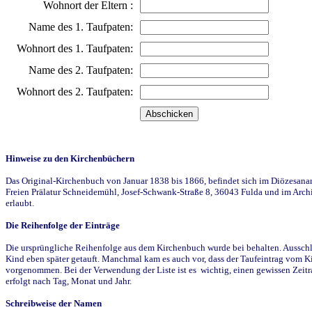
Wohnort der Eltern :
Name des 1. Taufpaten:
Wohnort des 1. Taufpaten:
Name des 2. Taufpaten:
Wohnort des 2. Taufpaten:
Hinweise zu den Kirchenbüchern
Das Original-Kirchenbuch von Januar 1838 bis 1866, befindet sich im Diözesanarch
Freien Prälatur Schneidemühl, Josef-Schwank-Straße 8, 36043 Fulda und im Archi
erlaubt.
Die Reihenfolge der Einträge
Die ursprüngliche Reihenfolge aus dem Kirchenbuch wurde bei behalten. Ausschla
Kind eben später getauft. Manchmal kam es auch vor, dass der Taufeintrag vom Ki
vorgenommen. Bei der Verwendung der Liste ist es wichtig, einen gewissen Zeit
erfolgt nach Tag, Monat und Jahr.
Schreibweise der Namen