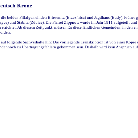
Deutsch Krone
ie beiden Filialgemeinden Briesenitz (Brzez`nica) und Jagdhaus (Budy). Früher g
yce) und Stabitz (Zdbice). Die Pfarrei Zippnow wurde im Jahr 1911 aufgeteilt und e
en errichtet. Ab diesem Zeitpunkt, müssen für diese ländlichen Gemeinden, in den
worden.
 auf folgende Sachverhalte hin: Die vorliegende Transkription ist von einer Kopie 
aber dennoch zu Übertragungsfehlern gekommen sein. Deshalb wird kein Anspruch auf 