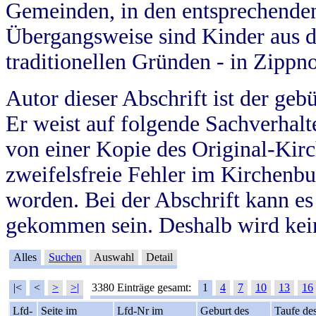
Gemeinden, in den entsprechende
Übergangsweise sind Kinder aus 
traditionellen Gründen - in Zippn
Autor dieser Abschrift ist der geb
Er weist auf folgende Sachverhalte
von einer Kopie des Original-Kirc
zweifelsfreie Fehler im Kirchenbuc
worden. Bei der Abschrift kann e
gekommen sein. Deshalb wird kein
Alles
Suchen
Auswahl
Detail
|<
<
>
>|
3380 Einträge gesamt:
1
4
7
10
13
16
Lfd-
Seite im
Lfd-Nr im
Geburt des
Taufe de