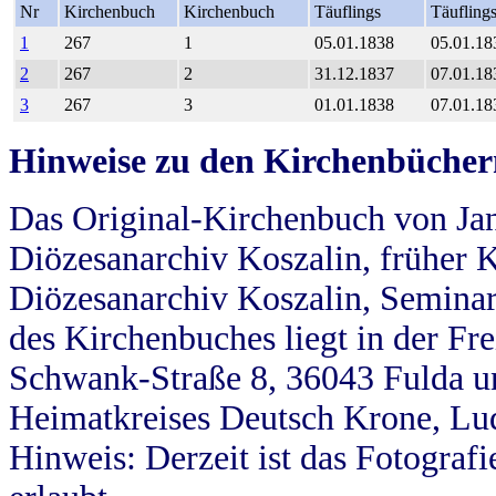
Nr
Kirchenbuch
Kirchenbuch
Täuflings
Täufling
1
267
1
05.01.1838
05.01.18
2
267
2
31.12.1837
07.01.18
3
267
3
01.01.1838
07.01.18
Hinweise zu den Kirchenbücher
Das Original-Kirchenbuch von Jan
Diözesanarchiv Koszalin, früher Kö
Diözesanarchiv Koszalin, Seminar
des Kirchenbuches liegt in der Fr
Schwank-Straße 8, 36043 Fulda u
Heimatkreises Deutsch Krone, Lu
Hinweis: Derzeit ist das Fotograf