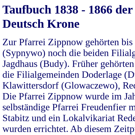
Taufbuch 1838 - 1866 der
Deutsch Krone
Zur Pfarrei Zippnow gehörten bi
(Sypnywo) noch die beiden Filial
Jagdhaus (Budy). Früher gehörten 
die Filialgemeinden Doderlage (D
Klawittersdorf (Glowaczewo), Red
Die Pfarrei Zippnow wurde im Jah
selbständige Pfarrei Freudenfier m
Stabitz und ein Lokalvikariat Red
wurden errichtet. Ab diesem Zeitp