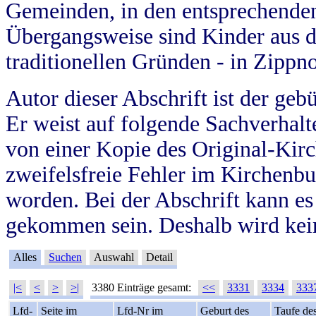
Gemeinden, in den entsprechende
Übergangsweise sind Kinder aus 
traditionellen Gründen - in Zippn
Autor dieser Abschrift ist der geb
Er weist auf folgende Sachverhalte
von einer Kopie des Original-Kirc
zweifelsfreie Fehler im Kirchenbuc
worden. Bei der Abschrift kann e
gekommen sein. Deshalb wird kein
Alles
Suchen
Auswahl
Detail
|<
<
>
>|
3380 Einträge gesamt:
<<
3331
3334
333
Lfd-
Seite im
Lfd-Nr im
Geburt des
Taufe de