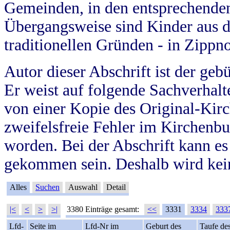
Gemeinden, in den entsprechende
Übergangsweise sind Kinder aus 
traditionellen Gründen - in Zippn
Autor dieser Abschrift ist der geb
Er weist auf folgende Sachverhalte
von einer Kopie des Original-Kirc
zweifelsfreie Fehler im Kirchenbuc
worden. Bei der Abschrift kann e
gekommen sein. Deshalb wird kein
Alles
Suchen
Auswahl
Detail
|<
<
>
>|
3380 Einträge gesamt:
<<
3331
3334
333
Lfd-
Seite im
Lfd-Nr im
Geburt des
Taufe de