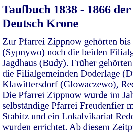
Taufbuch 1838 - 1866 der
Deutsch Krone
Zur Pfarrei Zippnow gehörten bi
(Sypnywo) noch die beiden Filial
Jagdhaus (Budy). Früher gehörten 
die Filialgemeinden Doderlage (D
Klawittersdorf (Glowaczewo), Red
Die Pfarrei Zippnow wurde im Jah
selbständige Pfarrei Freudenfier m
Stabitz und ein Lokalvikariat Red
wurden errichtet. Ab diesem Zeitp