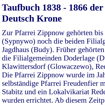
Taufbuch 1838 - 1866 der
Deutsch Krone
Zur Pfarrei Zippnow gehörten bi
(Sypnywo) noch die beiden Filial
Jagdhaus (Budy). Früher gehörten 
die Filialgemeinden Doderlage (D
Klawittersdorf (Glowaczewo), Red
Die Pfarrei Zippnow wurde im Jah
selbständige Pfarrei Freudenfier m
Stabitz und ein Lokalvikariat Red
wurden errichtet. Ab diesem Zeitp