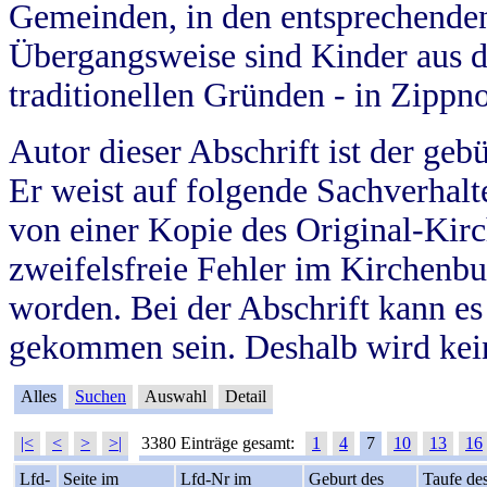
Gemeinden, in den entsprechende
Übergangsweise sind Kinder aus 
traditionellen Gründen - in Zippn
Autor dieser Abschrift ist der geb
Er weist auf folgende Sachverhalte
von einer Kopie des Original-Kirc
zweifelsfreie Fehler im Kirchenbuc
worden. Bei der Abschrift kann e
gekommen sein. Deshalb wird kein
Alles
Suchen
Auswahl
Detail
|<
<
>
>|
3380 Einträge gesamt:
1
4
7
10
13
16
Lfd-
Seite im
Lfd-Nr im
Geburt des
Taufe de