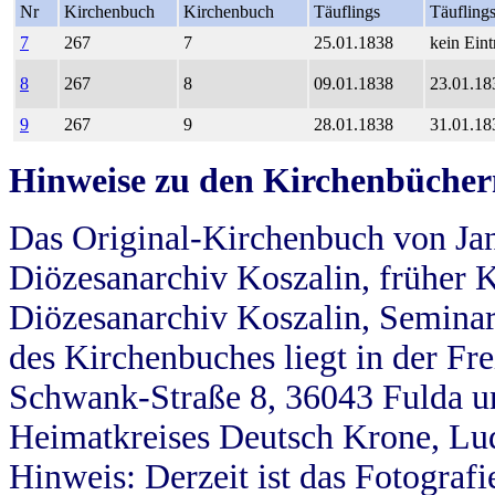
Nr
Kirchenbuch
Kirchenbuch
Täuflings
Täufling
7
267
7
25.01.1838
kein Eint
8
267
8
09.01.1838
23.01.18
9
267
9
28.01.1838
31.01.18
Hinweise zu den Kirchenbücher
Das Original-Kirchenbuch von Jan
Diözesanarchiv Koszalin, früher Kö
Diözesanarchiv Koszalin, Seminar
des Kirchenbuches liegt in der Fr
Schwank-Straße 8, 36043 Fulda u
Heimatkreises Deutsch Krone, Lu
Hinweis: Derzeit ist das Fotograf