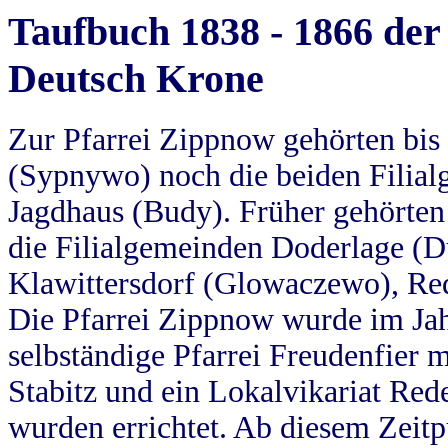
Taufbuch 1838 - 1866 der
Deutsch Krone
Zur Pfarrei Zippnow gehörten bi
(Sypnywo) noch die beiden Filial
Jagdhaus (Budy). Früher gehörten 
die Filialgemeinden Doderlage (D
Klawittersdorf (Glowaczewo), Red
Die Pfarrei Zippnow wurde im Jah
selbständige Pfarrei Freudenfier m
Stabitz und ein Lokalvikariat Red
wurden errichtet. Ab diesem Zeitp