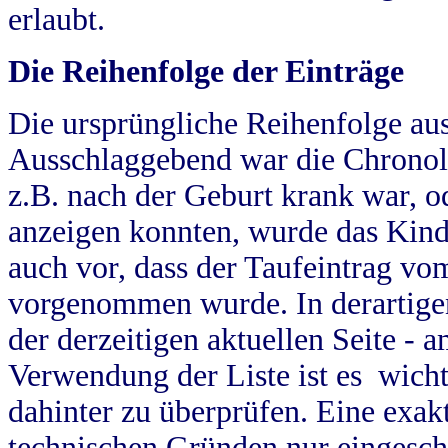
erlaubt.
Die Reihenfolge der Einträge
Die ursprüngliche Reihenfolge au
Ausschlaggebend war die Chronol
z.B. nach der Geburt krank war, od
anzeigen konnten, wurde das Kind
auch vor, dass der Taufeintrag vo
vorgenommen wurde. In derartigen
der derzeitigen aktuellen Seite -
Verwendung der Liste ist es wich
dahinter zu überprüfen. Eine exa
technischen Gründen nur eingesch