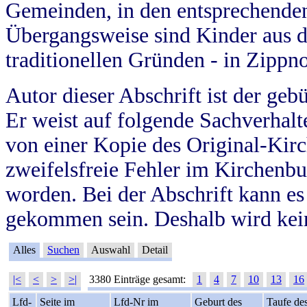
Gemeinden, in den entsprechende
Übergangsweise sind Kinder aus 
traditionellen Gründen - in Zippn
Autor dieser Abschrift ist der geb
Er weist auf folgende Sachverhalte
von einer Kopie des Original-Kirc
zweifelsfreie Fehler im Kirchenbuc
worden. Bei der Abschrift kann e
gekommen sein. Deshalb wird kein
Alles
Suchen
Auswahl
Detail
|<
<
>
>|
3380 Einträge gesamt:
1
4
7
10
13
16
Lfd-
Seite im
Lfd-Nr im
Geburt des
Taufe de