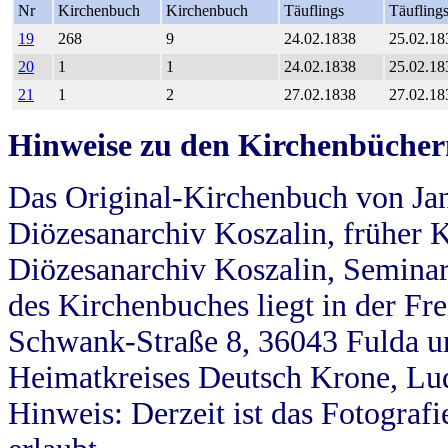
Nr
Kirchenbuch
Kirchenbuch
Täuflings
Täufling
19
268
9
24.02.1838
25.02.18
20
1
1
24.02.1838
25.02.18
21
1
2
27.02.1838
27.02.18
Hinweise zu den Kirchenbücher
Das Original-Kirchenbuch von Jan
Diözesanarchiv Koszalin, früher Kö
Diözesanarchiv Koszalin, Seminar
des Kirchenbuches liegt in der Fr
Schwank-Straße 8, 36043 Fulda u
Heimatkreises Deutsch Krone, Lu
Hinweis: Derzeit ist das Fotograf