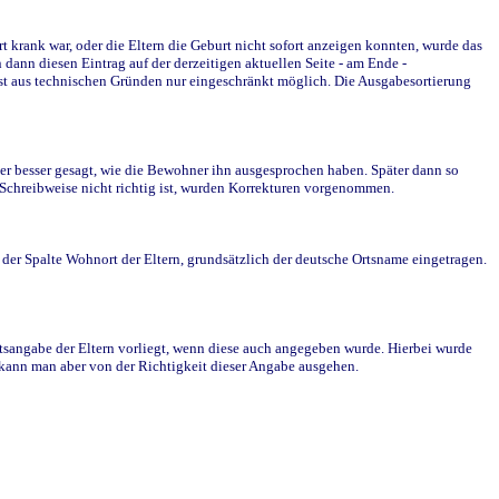
krank war, oder die Eltern die Geburt nicht sofort anzeigen konnten, wurde das
ann diesen Eintrag auf der derzeitigen aktuellen Seite - am Ende -
st aus technischen Gründen nur eingeschränkt möglich. Die Ausgabesortierung
r besser gesagt, wie die Bewohner ihn ausgesprochen haben. Später dann so
e Schreibweise nicht richtig ist, wurden Korrekturen vorgenommen.
r Spalte Wohnort der Eltern, grundsätzlich der deutsche Ortsname eingetragen.
rtsangabe der Eltern vorliegt, wenn diese auch angegeben wurde. Hierbei wurde
d kann man aber von der Richtigkeit dieser Angabe ausgehen.