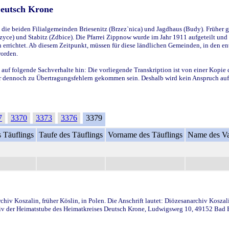
Deutsch Krone
ie beiden Filialgemeinden Briesenitz (Brzez`nica) und Jagdhaus (Budy). Früher g
yce) und Stabitz (Zdbice). Die Pfarrei Zippnow wurde im Jahr 1911 aufgeteilt und e
en errichtet. Ab diesem Zeitpunkt, müssen für diese ländlichen Gemeinden, in den
worden.
 auf folgende Sachverhalte hin: Die vorliegende Transkription ist von einer Kopie 
aber dennoch zu Übertragungsfehlern gekommen sein. Deshalb wird kein Anspruch auf 
7
3370
3373
3376
3379
 Täuflings
Taufe des Täuflings
Vorname des Täuflings
Name des Va
iv Koszalin, früher Köslin, in Polen. Die Anschrift lautet: Diözesanarchiv Koszal
v der Heimatstube des Heimatkreises Deutsch Krone, Ludwigsweg 10, 49152 Bad Ess