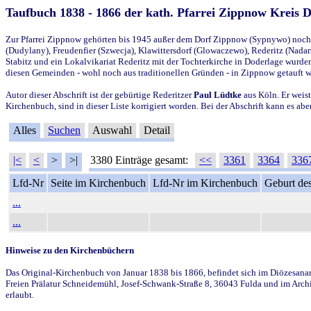
Taufbuch 1838 - 1866 der kath. Pfarrei Zippnow Kreis 
Zur Pfarrei Zippnow gehörten bis 1945 außer dem Dorf Zippnow (Sypnywo) noch d
(Dudylany), Freudenfier (Szwecja), Klawittersdorf (Glowaczewo), Rederitz (Nadarz
Stabitz und ein Lokalvikariat Rederitz mit der Tochterkirche in Doderlage wurd
diesen Gemeinden - wohl noch aus traditionellen Gründen - in Zippnow getauft 
Autor dieser Abschrift ist der gebürtige Rederitzer
Paul Lüdtke
aus Köln. Er weist
Kirchenbuch, sind in dieser Liste korrigiert worden. Bei der Abschrift kann es 
Alles
Suchen
Auswahl
Detail
|<
<
>
>|
3380 Einträge gesamt:
<<
3361
3364
336
Lfd-Nr
Seite im Kirchenbuch
Lfd-Nr im Kirchenbuch
Geburt des
...
...
Hinweise zu den Kirchenbüchern
Das Original-Kirchenbuch von Januar 1838 bis 1866, befindet sich im Diözesanarch
Freien Prälatur Schneidemühl, Josef-Schwank-Straße 8, 36043 Fulda und im Archi
erlaubt.