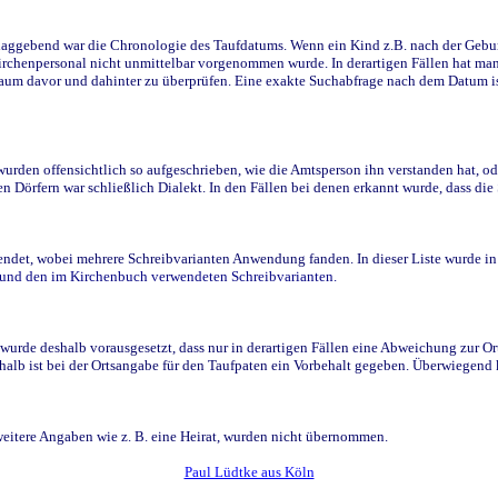
ggebend war die Chronologie des Taufdatums. Wenn ein Kind z.B. nach der Geburt 
rchenpersonal nicht unmittelbar vorgenommen wurde. In derartigen Fällen hat man d
raum davor und dahinter zu überprüfen. Eine exakte Suchabfrage nach dem Datum i
den offensichtlich so aufgeschrieben, wie die Amtsperson ihn verstanden hat, ode
n Dörfern war schließlich Dialekt. In den Fällen bei denen erkannt wurde, dass di
t, wobei mehrere Schreibvarianten Anwendung fanden. In dieser Liste wurde in de
n und den im Kirchenbuch verwendeten Schreibvarianten.
wurde deshalb vorausgesetzt, dass nur in derartigen Fällen eine Abweichung zur O
eshalb ist bei der Ortsangabe für den Taufpaten ein Vorbehalt gegeben. Überwiegen
weitere Angaben wie z. B. eine Heirat, wurden nicht übernommen.
Paul Lüdtke aus Köln