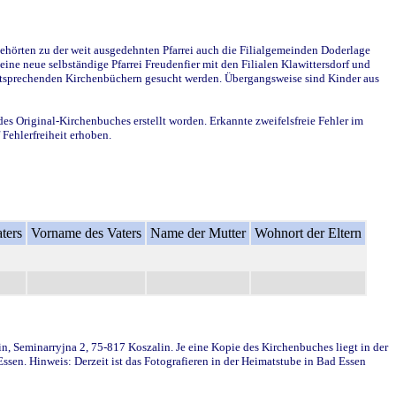
ehörten zu der weit ausgedehnten Pfarrei auch die Filialgemeinden Doderlage
ine neue selbständige Pfarrei Freudenfier mit den Filialen Klawittersdorf und
 entsprechenden Kirchenbüchern gesucht werden. Übergangsweise sind Kinder aus
des Original-Kirchenbuches erstellt worden. Erkannte zweifelsfreie Fehler im
Fehlerfreiheit erhoben.
ters
Vorname des Vaters
Name der Mutter
Wohnort der Eltern
in, Seminarryjna 2, 75-817 Koszalin. Je eine Kopie des Kirchenbuches liegt in der
en. Hinweis: Derzeit ist das Fotografieren in der Heimatstube in Bad Essen