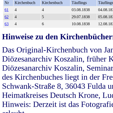
Nr
Kirchenbuch
Kirchenbuch
Täuflings
Täufling
61
4
4
03.08.1838
04.08.18
62
4
5
29.07.1838
05.08.18
63
4
6
10.08.1838
12.08.18
Hinweise zu den Kirchenbücher
Das Original-Kirchenbuch von Jan
Diözesanarchiv Koszalin, früher Kö
Diözesanarchiv Koszalin, Seminar
des Kirchenbuches liegt in der Fr
Schwank-Straße 8, 36043 Fulda u
Heimatkreises Deutsch Krone, Lu
Hinweis: Derzeit ist das Fotograf