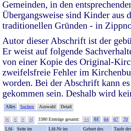
Gemeinden, in den entsprechende
Übergangsweise sind Kinder aus 
traditionellen Gründen - in Zippn
Autor dieser Abschrift ist der geb
Er weist auf folgende Sachverhalte
von einer Kopie des Original-Kirc
zweifelsfreie Fehler im Kirchenbuc
worden. Bei der Abschrift kann e
gekommen sein. Deshalb wird kein
Alles
Suchen
Auswahl
Detail
|<
<
>
>|
3380 Einträge gesamt:
<<
61
64
67
70
Lfd-
Seite im
Lfd-Nr im
Geburt des
Taufe de