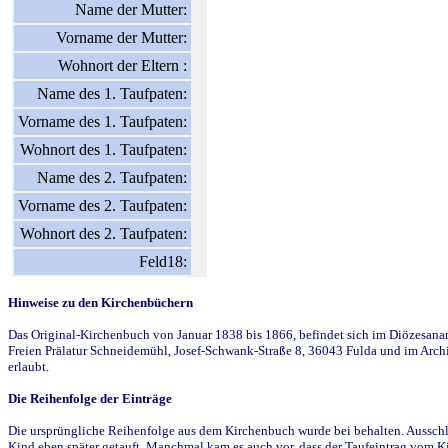
Name der Mutter:
Vorname der Mutter:
Wohnort der Eltern :
Name des 1. Taufpaten:
Vorname des 1. Taufpaten:
Wohnort des 1. Taufpaten:
Name des 2. Taufpaten:
Vorname des 2. Taufpaten:
Wohnort des 2. Taufpaten:
Feld18:
Hinweise zu den Kirchenbüchern
Das Original-Kirchenbuch von Januar 1838 bis 1866, befindet sich im Diözesanarch
Freien Prälatur Schneidemühl, Josef-Schwank-Straße 8, 36043 Fulda und im Archi
erlaubt.
Die Reihenfolge der Einträge
Die ursprüngliche Reihenfolge aus dem Kirchenbuch wurde bei behalten. Ausschla
Kind eben später getauft. Manchmal kam es auch vor, dass der Taufeintrag vom Ki