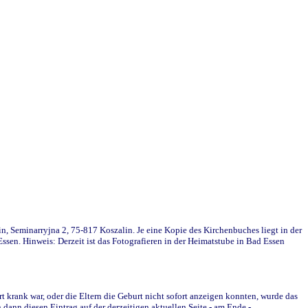
in, Seminarryjna 2, 75-817 Koszalin. Je eine Kopie des Kirchenbuches liegt in der
en. Hinweis: Derzeit ist das Fotografieren in der Heimatstube in Bad Essen
krank war, oder die Eltern die Geburt nicht sofort anzeigen konnten, wurde das
ann diesen Eintrag auf der derzeitigen aktuellen Seite - am Ende -