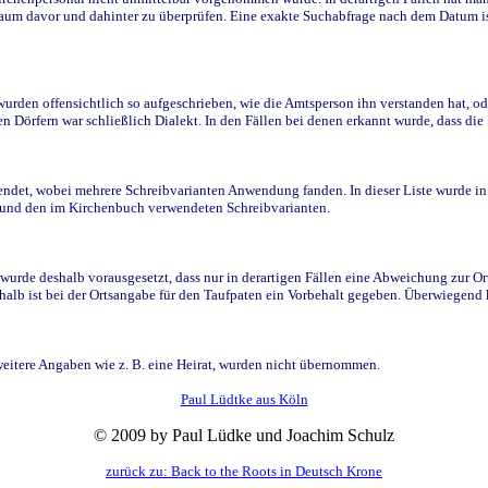
raum davor und dahinter zu überprüfen. Eine exakte Suchabfrage nach dem Datum i
den offensichtlich so aufgeschrieben, wie die Amtsperson ihn verstanden hat, ode
n Dörfern war schließlich Dialekt. In den Fällen bei denen erkannt wurde, dass di
t, wobei mehrere Schreibvarianten Anwendung fanden. In dieser Liste wurde in de
n und den im Kirchenbuch verwendeten Schreibvarianten.
wurde deshalb vorausgesetzt, dass nur in derartigen Fällen eine Abweichung zur O
eshalb ist bei der Ortsangabe für den Taufpaten ein Vorbehalt gegeben. Überwiegen
weitere Angaben wie z. B. eine Heirat, wurden nicht übernommen.
Paul Lüdtke aus Köln
© 2009 by Paul Lüdke und Joachim Schulz
zurück zu: Back to the Roots in Deutsch Krone