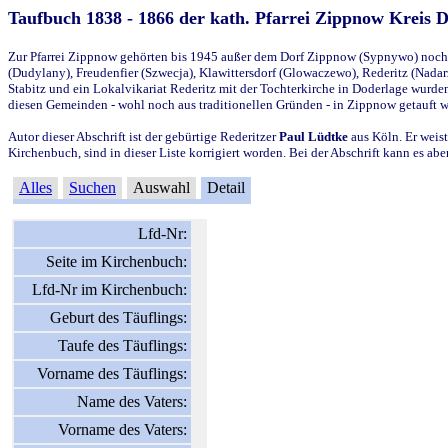
Taufbuch 1838 - 1866 der kath. Pfarrei Zippnow Kreis 
Zur Pfarrei Zippnow gehörten bis 1945 außer dem Dorf Zippnow (Sypnywo) noch d
(Dudylany), Freudenfier (Szwecja), Klawittersdorf (Glowaczewo), Rederitz (Nadarz
Stabitz und ein Lokalvikariat Rederitz mit der Tochterkirche in Doderlage wurd
diesen Gemeinden - wohl noch aus traditionellen Gründen - in Zippnow getauft 
Autor dieser Abschrift ist der gebürtige Rederitzer
Paul Lüdtke
aus Köln. Er weist
Kirchenbuch, sind in dieser Liste korrigiert worden. Bei der Abschrift kann es 
Alles
Suchen
Auswahl
Detail
Lfd-Nr:
Seite im Kirchenbuch:
Lfd-Nr im Kirchenbuch:
Geburt des Täuflings:
Taufe des Täuflings:
Vorname des Täuflings:
Name des Vaters:
Vorname des Vaters: