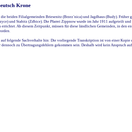
Deutsch Krone
ie beiden Filialgemeinden Briesenitz (Brzez`nica) und Jagdhaus (Budy). Früher g
yce) und Stabitz (Zdbice). Die Pfarrei Zippnow wurde im Jahr 1911 aufgeteilt und e
en errichtet. Ab diesem Zeitpunkt, müssen für diese ländlichen Gemeinden, in den
worden.
 auf folgende Sachverhalte hin: Die vorliegende Transkription ist von einer Kopie 
aber dennoch zu Übertragungsfehlern gekommen sein. Deshalb wird kein Anspruch auf 