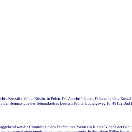
iv Koszalin, früher Köslin, in Polen. Die Anschrift lautet: Diözesanarchiv Koszal
v der Heimatstube des Heimatkreises Deutsch Krone, Ludwigsweg 10, 49152 Bad Ess
ggebend war die Chronologie des Taufdatums. Wenn ein Kind z.B. nach der Geburt 
rchenpersonal nicht unmittelbar vorgenommen wurde. In derartigen Fällen hat man d