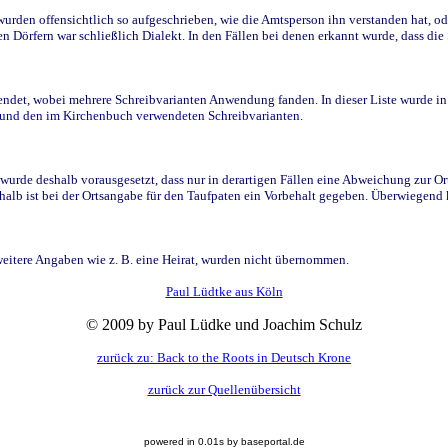
den offensichtlich so aufgeschrieben, wie die Amtsperson ihn verstanden hat, ode
n Dörfern war schließlich Dialekt. In den Fällen bei denen erkannt wurde, dass di
t, wobei mehrere Schreibvarianten Anwendung fanden. In dieser Liste wurde in de
n und den im Kirchenbuch verwendeten Schreibvarianten.
wurde deshalb vorausgesetzt, dass nur in derartigen Fällen eine Abweichung zur O
eshalb ist bei der Ortsangabe für den Taufpaten ein Vorbehalt gegeben. Überwiegen
weitere Angaben wie z. B. eine Heirat, wurden nicht übernommen.
Paul Lüdtke aus Köln
© 2009 by Paul Lüdke und Joachim Schulz
zurück zu: Back to the Roots in Deutsch Krone
zurück zur Quellenübersicht
powered in 0.01s by baseportal.de