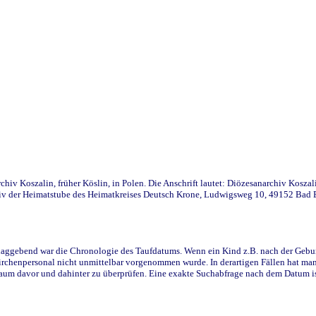
iv Koszalin, früher Köslin, in Polen. Die Anschrift lautet: Diözesanarchiv Koszal
v der Heimatstube des Heimatkreises Deutsch Krone, Ludwigsweg 10, 49152 Bad Ess
ggebend war die Chronologie des Taufdatums. Wenn ein Kind z.B. nach der Geburt 
rchenpersonal nicht unmittelbar vorgenommen wurde. In derartigen Fällen hat man d
raum davor und dahinter zu überprüfen. Eine exakte Suchabfrage nach dem Datum i