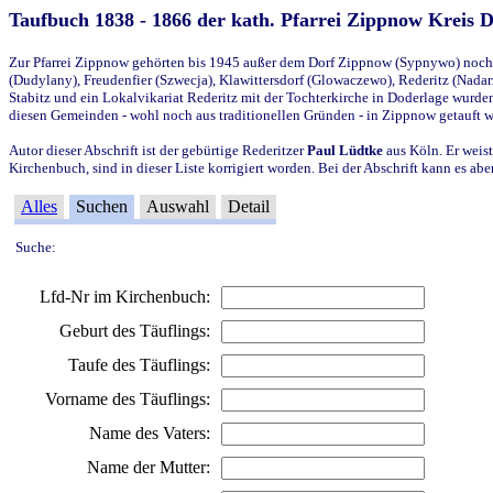
Taufbuch 1838 - 1866 der kath. Pfarrei Zippnow Kreis 
Zur Pfarrei Zippnow gehörten bis 1945 außer dem Dorf Zippnow (Sypnywo) noch d
(Dudylany), Freudenfier (Szwecja), Klawittersdorf (Glowaczewo), Rederitz (Nadarz
Stabitz und ein Lokalvikariat Rederitz mit der Tochterkirche in Doderlage wurd
diesen Gemeinden - wohl noch aus traditionellen Gründen - in Zippnow getauft 
Autor dieser Abschrift ist der gebürtige Rederitzer
Paul Lüdtke
aus Köln. Er weist
Kirchenbuch, sind in dieser Liste korrigiert worden. Bei der Abschrift kann es 
Alles
Suchen
Auswahl
Detail
Suche:
Lfd-Nr im Kirchenbuch:
Geburt des Täuflings:
Taufe des Täuflings:
Vorname des Täuflings:
Name des Vaters:
Name der Mutter: