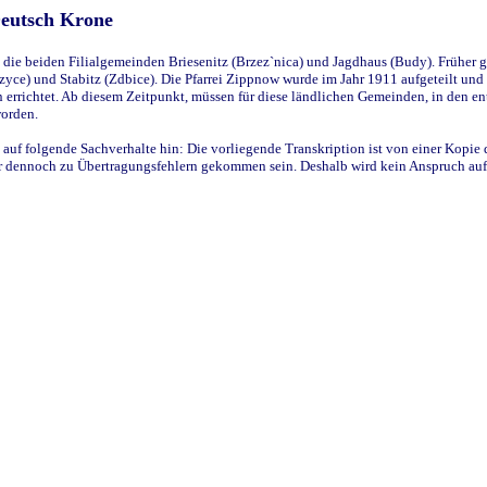
Deutsch Krone
ie beiden Filialgemeinden Briesenitz (Brzez`nica) und Jagdhaus (Budy). Früher g
yce) und Stabitz (Zdbice). Die Pfarrei Zippnow wurde im Jahr 1911 aufgeteilt und e
en errichtet. Ab diesem Zeitpunkt, müssen für diese ländlichen Gemeinden, in den
worden.
 auf folgende Sachverhalte hin: Die vorliegende Transkription ist von einer Kopie 
aber dennoch zu Übertragungsfehlern gekommen sein. Deshalb wird kein Anspruch auf 