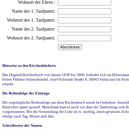
Wohnort der Eltern :
Name des 1. Taufpaten:
Wohnort des 1. Taufpaten:
Name des 2. Taufpaten:
Wohnort des 2. Taufpaten:
Hinweise zu den Kirchenbüchern
Das Original-Kirchenbuch von Januar 1838 bis 1866, befindet sich im Diözesanarch
Freien Prälatur Schneidemühl, Josef-Schwank-Straße 8, 36043 Fulda und im Archi
erlaubt.
Die Reihenfolge der Einträge
Die ursprüngliche Reihenfolge aus dem Kirchenbuch wurde bei behalten. Ausschla
Kind eben später getauft. Manchmal kam es auch vor, dass der Taufeintrag vom Ki
vorgenommen. Bei der Verwendung der Liste ist es wichtig, einen gewissen Zeit
erfolgt nach Tag, Monat und Jahr.
Schreibweise der Namen