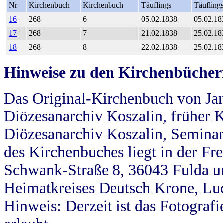
Nr
Kirchenbuch
Kirchenbuch
Täuflings
Täufling
16
268
6
05.02.1838
05.02.18
17
268
7
21.02.1838
25.02.18
18
268
8
22.02.1838
25.02.18
Hinweise zu den Kirchenbücher
Das Original-Kirchenbuch von Jan
Diözesanarchiv Koszalin, früher Kö
Diözesanarchiv Koszalin, Seminar
des Kirchenbuches liegt in der Fr
Schwank-Straße 8, 36043 Fulda u
Heimatkreises Deutsch Krone, Lu
Hinweis: Derzeit ist das Fotograf