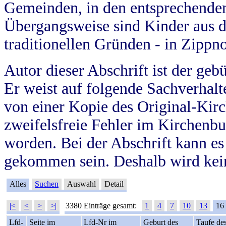
Gemeinden, in den entsprechende
Übergangsweise sind Kinder aus 
traditionellen Gründen - in Zippn
Autor dieser Abschrift ist der geb
Er weist auf folgende Sachverhalte
von einer Kopie des Original-Kirc
zweifelsfreie Fehler im Kirchenbuc
worden. Bei der Abschrift kann e
gekommen sein. Deshalb wird kein
Alles
Suchen
Auswahl
Detail
|<
<
>
>|
3380 Einträge gesamt:
1
4
7
10
13
16
Lfd-
Seite im
Lfd-Nr im
Geburt des
Taufe de