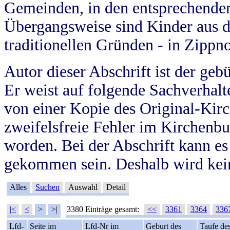
Gemeinden, in den entsprechende
Übergangsweise sind Kinder aus 
traditionellen Gründen - in Zippn
Autor dieser Abschrift ist der geb
Er weist auf folgende Sachverhalte
von einer Kopie des Original-Kirc
zweifelsfreie Fehler im Kirchenbuc
worden. Bei der Abschrift kann e
gekommen sein. Deshalb wird kein
Alles
Suchen
Auswahl
Detail
|<
<
>
>|
3380 Einträge gesamt:
<<
3361
3364
336
Lfd-
Seite im
Lfd-Nr im
Geburt des
Taufe de