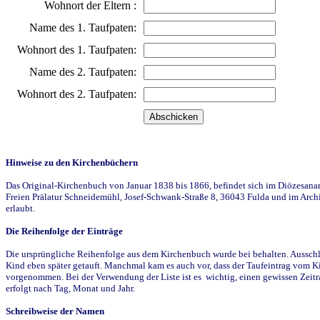
Wohnort der Eltern :
Name des 1. Taufpaten:
Wohnort des 1. Taufpaten:
Name des 2. Taufpaten:
Wohnort des 2. Taufpaten:
Hinweise zu den Kirchenbüchern
Das Original-Kirchenbuch von Januar 1838 bis 1866, befindet sich im Diözesanarch
Freien Prälatur Schneidemühl, Josef-Schwank-Straße 8, 36043 Fulda und im Archi
erlaubt.
Die Reihenfolge der Einträge
Die ursprüngliche Reihenfolge aus dem Kirchenbuch wurde bei behalten. Ausschla
Kind eben später getauft. Manchmal kam es auch vor, dass der Taufeintrag vom Ki
vorgenommen. Bei der Verwendung der Liste ist es wichtig, einen gewissen Zeit
erfolgt nach Tag, Monat und Jahr.
Schreibweise der Namen