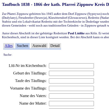
Taufbuch 1838 - 1866 der kath. Pfarrei Zippnow Kreis 
Zur Pfarrei Zippnow gehörten bis 1945 außer dem Dorf Zippnow (Sypnywo) noch d
(Dudylany), Freudenfier (Szwecja), Klawittersdorf (Glowaczewo), Rederitz (Nadarz
Stabitz und ein Lokalvikariat Rederitz mit der Tochterkirche in Doderlage wurd
diesen Gemeinden - wohl noch aus traditionellen Gründen - in Zippnow getauft 
Autor dieser Abschrift ist der gebürtige Rederitzer
Paul Lüdtke
aus Köln. Er weist
Kirchenbuch, sind in dieser Liste korrigiert worden. Bei der Abschrift kann es 
Alles
Suchen
Auswahl
Detail
Suche:
Lfd-Nr im Kirchenbuch:
Geburt des Täuflings:
Taufe des Täuflings:
Vorname des Täuflings:
Name des Vaters:
Name der Mutter: