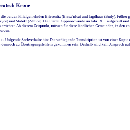
Deutsch Krone
ie beiden Filialgemeinden Briesenitz (Brzez`nica) und Jagdhaus (Budy). Früher g
yce) und Stabitz (Zdbice). Die Pfarrei Zippnow wurde im Jahr 1911 aufgeteilt und e
en errichtet. Ab diesem Zeitpunkt, müssen für diese ländlichen Gemeinden, in den
worden.
 auf folgende Sachverhalte hin: Die vorliegende Transkription ist von einer Kopie 
aber dennoch zu Übertragungsfehlern gekommen sein. Deshalb wird kein Anspruch auf 