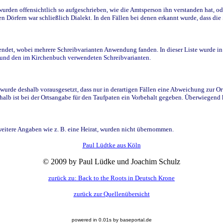
den offensichtlich so aufgeschrieben, wie die Amtsperson ihn verstanden hat, ode
n Dörfern war schließlich Dialekt. In den Fällen bei denen erkannt wurde, dass di
t, wobei mehrere Schreibvarianten Anwendung fanden. In dieser Liste wurde in de
n und den im Kirchenbuch verwendeten Schreibvarianten.
wurde deshalb vorausgesetzt, dass nur in derartigen Fällen eine Abweichung zur O
eshalb ist bei der Ortsangabe für den Taufpaten ein Vorbehalt gegeben. Überwiegen
weitere Angaben wie z. B. eine Heirat, wurden nicht übernommen.
Paul Lüdtke aus Köln
© 2009 by Paul Lüdke und Joachim Schulz
zurück zu: Back to the Roots in Deutsch Krone
zurück zur Quellenübersicht
powered in 0.01s by baseportal.de