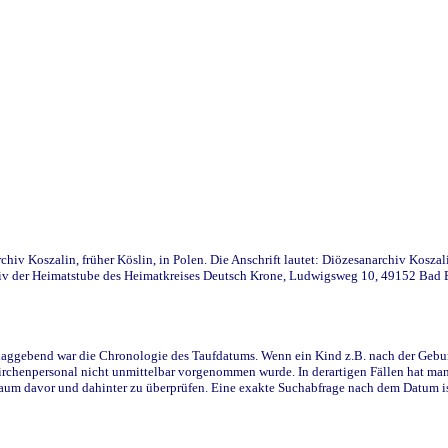
iv Koszalin, früher Köslin, in Polen. Die Anschrift lautet: Diözesanarchiv Koszal
v der Heimatstube des Heimatkreises Deutsch Krone, Ludwigsweg 10, 49152 Bad Ess
ggebend war die Chronologie des Taufdatums. Wenn ein Kind z.B. nach der Geburt 
rchenpersonal nicht unmittelbar vorgenommen wurde. In derartigen Fällen hat man d
raum davor und dahinter zu überprüfen. Eine exakte Suchabfrage nach dem Datum i