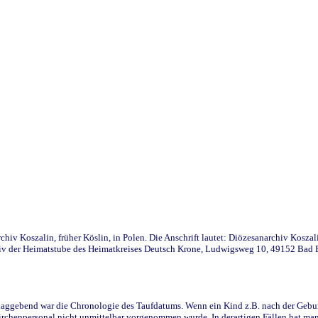
iv Koszalin, früher Köslin, in Polen. Die Anschrift lautet: Diözesanarchiv Koszal
v der Heimatstube des Heimatkreises Deutsch Krone, Ludwigsweg 10, 49152 Bad Ess
ggebend war die Chronologie des Taufdatums. Wenn ein Kind z.B. nach der Geburt 
rchenpersonal nicht unmittelbar vorgenommen wurde. In derartigen Fällen hat man d