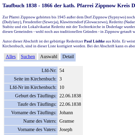
Taufbuch 1838 - 1866 der kath. Pfarrei Zippnow Kreis 
Zur Pfarrei Zippnow gehörten bis 1945 außer dem Dorf Zippnow (Sypnywo) noch d
(Dudylany), Freudenfier (Szwecja), Klawittersdorf (Glowaczewo), Rederitz (Nadarz
Stabitz und ein Lokalvikariat Rederitz mit der Tochterkirche in Doderlage wurd
diesen Gemeinden - wohl noch aus traditionellen Gründen - in Zippnow getauft 
Autor dieser Abschrift ist der gebürtige Rederitzer
Paul Lüdtke
aus Köln. Er weist
Kirchenbuch, sind in dieser Liste korrigiert worden. Bei der Abschrift kann es 
Alles
Suchen
Auswahl
Detail
Lfd-Nr:
54
Seite im Kirchenbuch:
3
Lfd-Nr im Kirchenbuch:
10
Geburt des Täuflings:
22.06.1838
Taufe des Täuflings:
22.06.1838
Vorname des Täuflings:
Johann
Name des Vaters:
Gramse
Vorname des Vaters:
Joseph