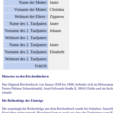
Name der Mutter:
Jaster
Vorname der Mutter:
Christina
Wohnort der Eltern :
Zippnow
Name des 1. Taufpaten:
Jaster
Vorname des 1. Taufpaten:
Johann
Wohnort des 1. Taufpaten:
Name des 2. Taufpaten:
Jaster
Vorname des 2. Taufpaten:
Elisabeth
Wohnort des 2. Taufpaten:
Feld18:
Hinweise zu den Kirchenbüchern
Das Original-Kirchenbuch von Januar 1838 bis 1866, befindet sich im Diözesanarch
Freien Prälatur Schneidemühl, Josef-Schwank-Straße 8, 36043 Fulda und im Archi
erlaubt.
Die Reihenfolge der Einträge
Die ursprüngliche Reihenfolge aus dem Kirchenbuch wurde bei behalten. Ausschla
Kind eben später getauft. Manchmal kam es auch vor, dass der Taufeintrag vom Ki