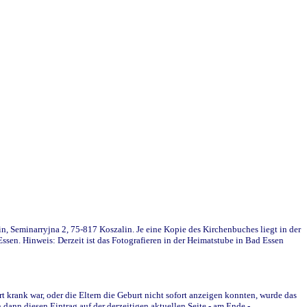
in, Seminarryjna 2, 75-817 Koszalin. Je eine Kopie des Kirchenbuches liegt in der
en. Hinweis: Derzeit ist das Fotografieren in der Heimatstube in Bad Essen
krank war, oder die Eltern die Geburt nicht sofort anzeigen konnten, wurde das
ann diesen Eintrag auf der derzeitigen aktuellen Seite - am Ende -