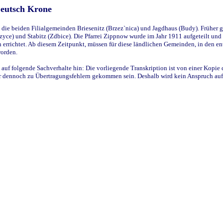
Deutsch Krone
ie beiden Filialgemeinden Briesenitz (Brzez`nica) und Jagdhaus (Budy). Früher g
yce) und Stabitz (Zdbice). Die Pfarrei Zippnow wurde im Jahr 1911 aufgeteilt und e
en errichtet. Ab diesem Zeitpunkt, müssen für diese ländlichen Gemeinden, in den
worden.
 auf folgende Sachverhalte hin: Die vorliegende Transkription ist von einer Kopie 
aber dennoch zu Übertragungsfehlern gekommen sein. Deshalb wird kein Anspruch auf 