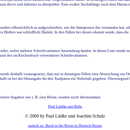
raum davor und dahinter zu überprüfen. Eine exakte Suchabfrage nach dem Datum i
den offensichtlich so aufgeschrieben, wie die Amtsperson ihn verstanden hat, ode
n Dörfern war schließlich Dialekt. In den Fällen bei denen erkannt wurde, dass di
t, wobei mehrere Schreibvarianten Anwendung fanden. In dieser Liste wurde in de
n und den im Kirchenbuch verwendeten Schreibvarianten.
wurde deshalb vorausgesetzt, dass nur in derartigen Fällen eine Abweichung zur O
eshalb ist bei der Ortsangabe für den Taufpaten ein Vorbehalt gegeben. Überwiegen
weitere Angaben wie z. B. eine Heirat, wurden nicht übernommen.
Paul Lüdtke aus Köln
© 2009 by Paul Lüdke und Joachim Schulz
zurück zu: Back to the Roots in Deutsch Krone