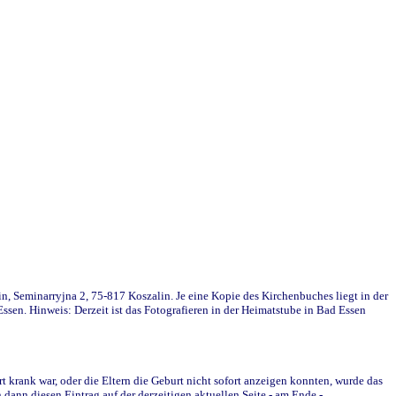
in, Seminarryjna 2, 75-817 Koszalin. Je eine Kopie des Kirchenbuches liegt in der
en. Hinweis: Derzeit ist das Fotografieren in der Heimatstube in Bad Essen
krank war, oder die Eltern die Geburt nicht sofort anzeigen konnten, wurde das
ann diesen Eintrag auf der derzeitigen aktuellen Seite - am Ende -