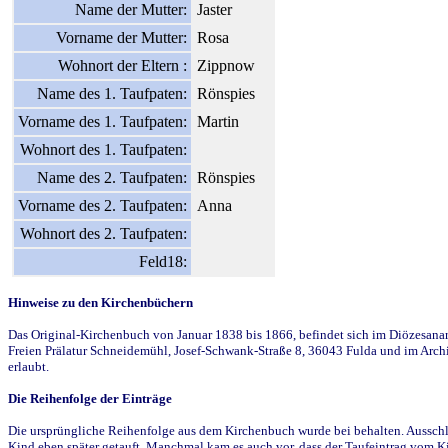
Name der Mutter:
Jaster
Vorname der Mutter:
Rosa
Wohnort der Eltern :
Zippnow
Name des 1. Taufpaten:
Rönspies
Vorname des 1. Taufpaten:
Martin
Wohnort des 1. Taufpaten:
Name des 2. Taufpaten:
Rönspies
Vorname des 2. Taufpaten:
Anna
Wohnort des 2. Taufpaten:
Feld18:
Hinweise zu den Kirchenbüchern
Das Original-Kirchenbuch von Januar 1838 bis 1866, befindet sich im Diözesanarch
Freien Prälatur Schneidemühl, Josef-Schwank-Straße 8, 36043 Fulda und im Archi
erlaubt.
Die Reihenfolge der Einträge
Die ursprüngliche Reihenfolge aus dem Kirchenbuch wurde bei behalten. Ausschla
Kind eben später getauft. Manchmal kam es auch vor, dass der Taufeintrag vom Ki