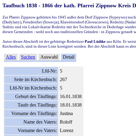
Taufbuch 1838 - 1866 der kath. Pfarrei Zippnow Kreis 
Zur Pfarrei Zippnow gehörten bis 1945 außer dem Dorf Zippnow (Sypnywo) noch d
(Dudylany), Freudenfier (Szwecja), Klawittersdorf (Glowaczewo), Rederitz (Nadarz
Stabitz und ein Lokalvikariat Rederitz mit der Tochterkirche in Doderlage wurd
diesen Gemeinden - wohl noch aus traditionellen Gründen - in Zippnow getauft 
Autor dieser Abschrift ist der gebürtige Rederitzer
Paul Lüdtke
aus Köln. Er weist
Kirchenbuch, sind in dieser Liste korrigiert worden. Bei der Abschrift kann es 
Alles
Suchen
Auswahl
Detail
Lfd-Nr:
5
Seite im Kirchenbuch:
267
Lfd-Nr im Kirchenbuch:
5
Geburt des Täuflings:
16.01.1838
Taufe des Täuflings:
18.01.1838
Vorname des Täuflings:
Justina
Name des Vaters:
Roloff
Vorname des Vaters:
Lorenz