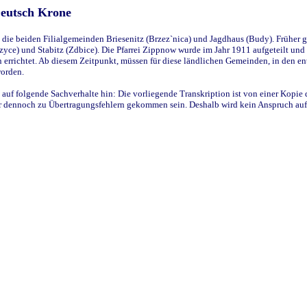
Deutsch Krone
ie beiden Filialgemeinden Briesenitz (Brzez`nica) und Jagdhaus (Budy). Früher g
yce) und Stabitz (Zdbice). Die Pfarrei Zippnow wurde im Jahr 1911 aufgeteilt und e
en errichtet. Ab diesem Zeitpunkt, müssen für diese ländlichen Gemeinden, in den
worden.
 auf folgende Sachverhalte hin: Die vorliegende Transkription ist von einer Kopie 
aber dennoch zu Übertragungsfehlern gekommen sein. Deshalb wird kein Anspruch auf 