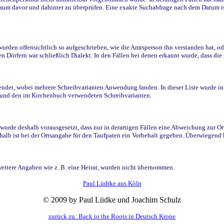
raum davor und dahinter zu überprüfen. Eine exakte Suchabfrage nach dem Datum i
den offensichtlich so aufgeschrieben, wie die Amtsperson ihn verstanden hat, ode
n Dörfern war schließlich Dialekt. In den Fällen bei denen erkannt wurde, dass di
t, wobei mehrere Schreibvarianten Anwendung fanden. In dieser Liste wurde in de
n und den im Kirchenbuch verwendeten Schreibvarianten.
wurde deshalb vorausgesetzt, dass nur in derartigen Fällen eine Abweichung zur O
eshalb ist bei der Ortsangabe für den Taufpaten ein Vorbehalt gegeben. Überwiegen
weitere Angaben wie z. B. eine Heirat, wurden nicht übernommen.
Paul Lüdtke aus Köln
© 2009 by Paul Lüdke und Joachim Schulz
zurück zu: Back to the Roots in Deutsch Krone