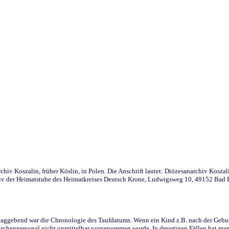
iv Koszalin, früher Köslin, in Polen. Die Anschrift lautet: Diözesanarchiv Koszal
v der Heimatstube des Heimatkreises Deutsch Krone, Ludwigsweg 10, 49152 Bad Ess
ggebend war die Chronologie des Taufdatums. Wenn ein Kind z.B. nach der Geburt 
rchenpersonal nicht unmittelbar vorgenommen wurde. In derartigen Fällen hat man d