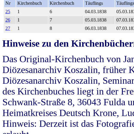
Nr
Kirchenbuch
Kirchenbuch
Täuflings
Täufling
25
1
6
04.03.1838
05.03.18
26
1
7
05.03.1838
07.03.18
27
1
8
06.03.1838
07.03.18
Hinweise zu den Kirchenbücher
Das Original-Kirchenbuch von Jan
Diözesanarchiv Koszalin, früher Kö
Diözesanarchiv Koszalin, Seminar
des Kirchenbuches liegt in der Fr
Schwank-Straße 8, 36043 Fulda u
Heimatkreises Deutsch Krone, Lu
Hinweis: Derzeit ist das Fotograf