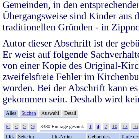
Gemeinden, in den entsprechende
Übergangsweise sind Kinder aus 
traditionellen Gründen - in Zippn
Autor dieser Abschrift ist der geb
Er weist auf folgende Sachverhalte
von einer Kopie des Original-Kirc
zweifelsfreie Fehler im Kirchenbuc
worden. Bei der Abschrift kann e
gekommen sein. Deshalb wird kein
Alles
Suchen
Auswahl
Detail
|<
<
>
>|
3380 Einträge gesamt:
1
4
7
10
13
16
Lfd-
Seite im
Lfd-Nr im
Geburt des
Taufe de