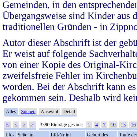
Gemeinden, in den entsprechende
Übergangsweise sind Kinder aus 
traditionellen Gründen - in Zippn
Autor dieser Abschrift ist der geb
Er weist auf folgende Sachverhalte
von einer Kopie des Original-Kirc
zweifelsfreie Fehler im Kirchenbuc
worden. Bei der Abschrift kann e
gekommen sein. Deshalb wird kein
Alles
Suchen
Auswahl
Detail
|<
<
>
>|
3380 Einträge gesamt:
1
4
7
10
13
16
Lfd-
Seite im
Lfd-Nr im
Geburt des
Taufe de