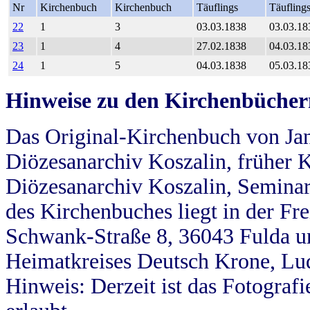
Nr
Kirchenbuch
Kirchenbuch
Täuflings
Täufling
22
1
3
03.03.1838
03.03.18
23
1
4
27.02.1838
04.03.18
24
1
5
04.03.1838
05.03.18
Hinweise zu den Kirchenbücher
Das Original-Kirchenbuch von Jan
Diözesanarchiv Koszalin, früher Kö
Diözesanarchiv Koszalin, Seminar
des Kirchenbuches liegt in der Fr
Schwank-Straße 8, 36043 Fulda u
Heimatkreises Deutsch Krone, Lu
Hinweis: Derzeit ist das Fotograf