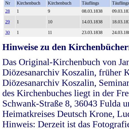
Nr
Kirchenbuch
Kirchenbuch
Täuflings
Täufling
28
1
9
08.03.1838
09.03.18
29
1
10
14.03.1838
18.03.18
30
1
11
23.03.1838
24.03.18
Hinweise zu den Kirchenbücher
Das Original-Kirchenbuch von Jan
Diözesanarchiv Koszalin, früher Kö
Diözesanarchiv Koszalin, Seminar
des Kirchenbuches liegt in der Fr
Schwank-Straße 8, 36043 Fulda u
Heimatkreises Deutsch Krone, Lu
Hinweis: Derzeit ist das Fotograf