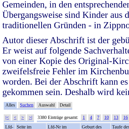
Gemeinden, in den entsprechende
Übergangsweise sind Kinder aus 
traditionellen Gründen - in Zippn
Autor dieser Abschrift ist der geb
Er weist auf folgende Sachverhalte
von einer Kopie des Original-Kirc
zweifelsfreie Fehler im Kirchenbuc
worden. Bei der Abschrift kann e
gekommen sein. Deshalb wird kein
Alles
Suchen
Auswahl
Detail
|<
<
>
>|
3380 Einträge gesamt:
1
4
7
10
13
16
Lfd-
Seite im
Lfd-Nr im
Geburt des
Taufe de