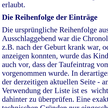
erlaubt.
Die Reihenfolge der Einträge
Die ursprüngliche Reihenfolge au
Ausschlaggebend war die Chronol
z.B. nach der Geburt krank war, od
anzeigen konnten, wurde das Kind
auch vor, dass der Taufeintrag vo
vorgenommen wurde. In derartigen
der derzeitigen aktuellen Seite -
Verwendung der Liste ist es wich
dahinter zu überprüfen. Eine exa
technischen Gründen nur eingesch