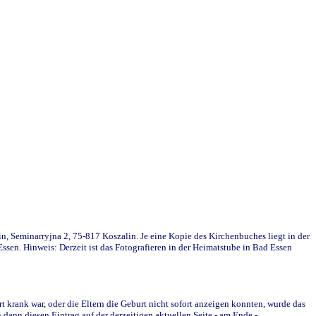
in, Seminarryjna 2, 75-817 Koszalin. Je eine Kopie des Kirchenbuches liegt in der
en. Hinweis: Derzeit ist das Fotografieren in der Heimatstube in Bad Essen
krank war, oder die Eltern die Geburt nicht sofort anzeigen konnten, wurde das
ann diesen Eintrag auf der derzeitigen aktuellen Seite - am Ende -