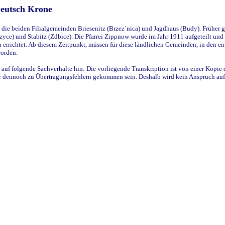
Deutsch Krone
ie beiden Filialgemeinden Briesenitz (Brzez`nica) und Jagdhaus (Budy). Früher g
yce) und Stabitz (Zdbice). Die Pfarrei Zippnow wurde im Jahr 1911 aufgeteilt und e
en errichtet. Ab diesem Zeitpunkt, müssen für diese ländlichen Gemeinden, in den
worden.
 auf folgende Sachverhalte hin: Die vorliegende Transkription ist von einer Kopie 
aber dennoch zu Übertragungsfehlern gekommen sein. Deshalb wird kein Anspruch auf 