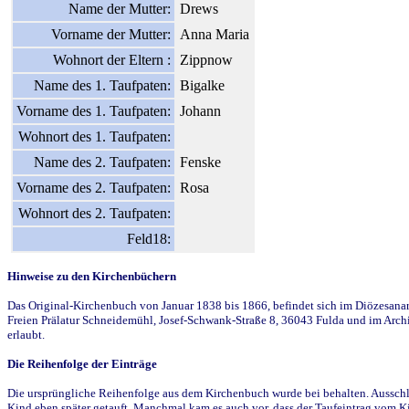
Name der Mutter:
Drews
Vorname der Mutter:
Anna Maria
Wohnort der Eltern :
Zippnow
Name des 1. Taufpaten:
Bigalke
Vorname des 1. Taufpaten:
Johann
Wohnort des 1. Taufpaten:
Name des 2. Taufpaten:
Fenske
Vorname des 2. Taufpaten:
Rosa
Wohnort des 2. Taufpaten:
Feld18:
Hinweise zu den Kirchenbüchern
Das Original-Kirchenbuch von Januar 1838 bis 1866, befindet sich im Diözesanarch
Freien Prälatur Schneidemühl, Josef-Schwank-Straße 8, 36043 Fulda und im Archi
erlaubt.
Die Reihenfolge der Einträge
Die ursprüngliche Reihenfolge aus dem Kirchenbuch wurde bei behalten. Ausschla
Kind eben später getauft. Manchmal kam es auch vor, dass der Taufeintrag vom Ki