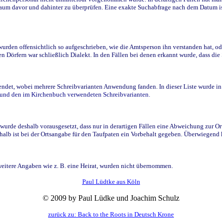
raum davor und dahinter zu überprüfen. Eine exakte Suchabfrage nach dem Datum i
den offensichtlich so aufgeschrieben, wie die Amtsperson ihn verstanden hat, ode
n Dörfern war schließlich Dialekt. In den Fällen bei denen erkannt wurde, dass di
t, wobei mehrere Schreibvarianten Anwendung fanden. In dieser Liste wurde in de
n und den im Kirchenbuch verwendeten Schreibvarianten.
wurde deshalb vorausgesetzt, dass nur in derartigen Fällen eine Abweichung zur O
eshalb ist bei der Ortsangabe für den Taufpaten ein Vorbehalt gegeben. Überwiegen
weitere Angaben wie z. B. eine Heirat, wurden nicht übernommen.
Paul Lüdtke aus Köln
© 2009 by Paul Lüdke und Joachim Schulz
zurück zu: Back to the Roots in Deutsch Krone