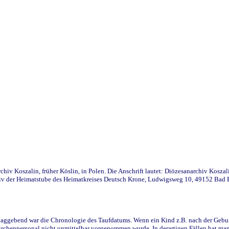
iv Koszalin, früher Köslin, in Polen. Die Anschrift lautet: Diözesanarchiv Koszal
v der Heimatstube des Heimatkreises Deutsch Krone, Ludwigsweg 10, 49152 Bad Ess
ggebend war die Chronologie des Taufdatums. Wenn ein Kind z.B. nach der Geburt 
rchenpersonal nicht unmittelbar vorgenommen wurde. In derartigen Fällen hat man d