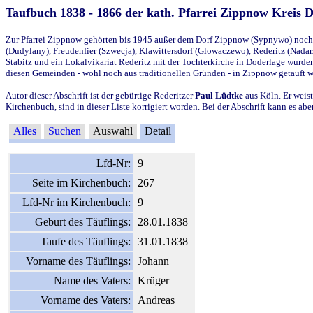
Taufbuch 1838 - 1866 der kath. Pfarrei Zippnow Kreis 
Zur Pfarrei Zippnow gehörten bis 1945 außer dem Dorf Zippnow (Sypnywo) noch d
(Dudylany), Freudenfier (Szwecja), Klawittersdorf (Glowaczewo), Rederitz (Nadarz
Stabitz und ein Lokalvikariat Rederitz mit der Tochterkirche in Doderlage wurd
diesen Gemeinden - wohl noch aus traditionellen Gründen - in Zippnow getauft 
Autor dieser Abschrift ist der gebürtige Rederitzer
Paul Lüdtke
aus Köln. Er weist
Kirchenbuch, sind in dieser Liste korrigiert worden. Bei der Abschrift kann es 
Alles
Suchen
Auswahl
Detail
Lfd-Nr:
9
Seite im Kirchenbuch:
267
Lfd-Nr im Kirchenbuch:
9
Geburt des Täuflings:
28.01.1838
Taufe des Täuflings:
31.01.1838
Vorname des Täuflings:
Johann
Name des Vaters:
Krüger
Vorname des Vaters:
Andreas