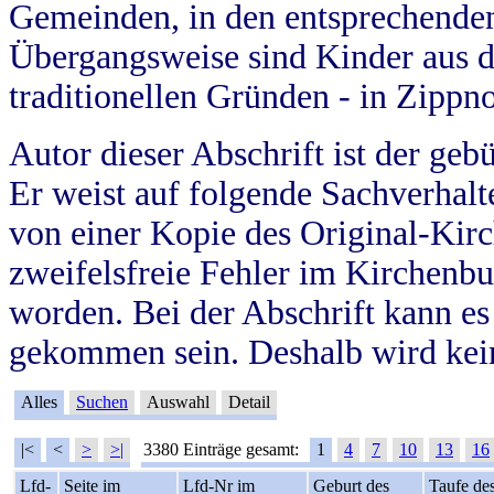
Gemeinden, in den entsprechende
Übergangsweise sind Kinder aus 
traditionellen Gründen - in Zippn
Autor dieser Abschrift ist der geb
Er weist auf folgende Sachverhalte
von einer Kopie des Original-Kirc
zweifelsfreie Fehler im Kirchenbuc
worden. Bei der Abschrift kann e
gekommen sein. Deshalb wird kein
Alles
Suchen
Auswahl
Detail
|<
<
>
>|
3380 Einträge gesamt:
1
4
7
10
13
16
Lfd-
Seite im
Lfd-Nr im
Geburt des
Taufe de