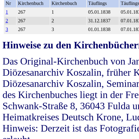
Nr
Kirchenbuch
Kirchenbuch
Täuflings
Täufling
1
267
1
05.01.1838
05.01.18
2
267
2
31.12.1837
07.01.18
3
267
3
01.01.1838
07.01.18
Hinweise zu den Kirchenbücher
Das Original-Kirchenbuch von Jan
Diözesanarchiv Koszalin, früher Kö
Diözesanarchiv Koszalin, Seminar
des Kirchenbuches liegt in der Fr
Schwank-Straße 8, 36043 Fulda u
Heimatkreises Deutsch Krone, Lu
Hinweis: Derzeit ist das Fotograf