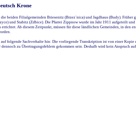
Deutsch Krone
ie beiden Filialgemeinden Briesenitz (Brzez`nica) und Jagdhaus (Budy). Früher g
yce) und Stabitz (Zdbice). Die Pfarrei Zippnow wurde im Jahr 1911 aufgeteilt und e
en errichtet. Ab diesem Zeitpunkt, müssen für diese ländlichen Gemeinden, in den
worden.
 auf folgende Sachverhalte hin: Die vorliegende Transkription ist von einer Kopie 
aber dennoch zu Übertragungsfehlern gekommen sein. Deshalb wird kein Anspruch auf 