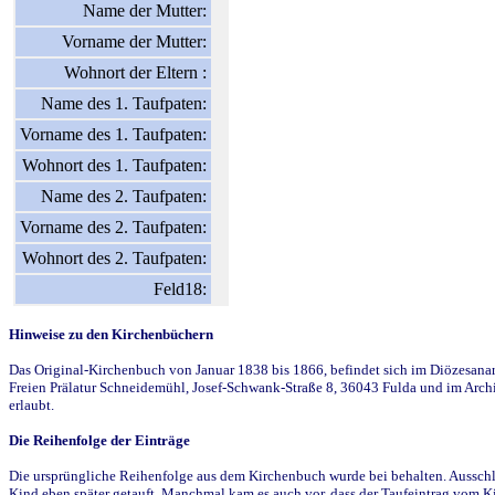
Name der Mutter:
Vorname der Mutter:
Wohnort der Eltern :
Name des 1. Taufpaten:
Vorname des 1. Taufpaten:
Wohnort des 1. Taufpaten:
Name des 2. Taufpaten:
Vorname des 2. Taufpaten:
Wohnort des 2. Taufpaten:
Feld18:
Hinweise zu den Kirchenbüchern
Das Original-Kirchenbuch von Januar 1838 bis 1866, befindet sich im Diözesanarch
Freien Prälatur Schneidemühl, Josef-Schwank-Straße 8, 36043 Fulda und im Archi
erlaubt.
Die Reihenfolge der Einträge
Die ursprüngliche Reihenfolge aus dem Kirchenbuch wurde bei behalten. Ausschla
Kind eben später getauft. Manchmal kam es auch vor, dass der Taufeintrag vom Ki