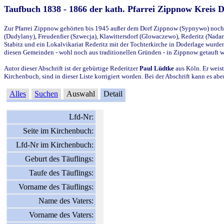
Taufbuch 1838 - 1866 der kath. Pfarrei Zippnow Kreis 
Zur Pfarrei Zippnow gehörten bis 1945 außer dem Dorf Zippnow (Sypnywo) noch d
(Dudylany), Freudenfier (Szwecja), Klawittersdorf (Glowaczewo), Rederitz (Nadarz
Stabitz und ein Lokalvikariat Rederitz mit der Tochterkirche in Doderlage wurd
diesen Gemeinden - wohl noch aus traditionellen Gründen - in Zippnow getauft 
Autor dieser Abschrift ist der gebürtige Rederitzer
Paul Lüdtke
aus Köln. Er weist
Kirchenbuch, sind in dieser Liste korrigiert worden. Bei der Abschrift kann es 
Alles
Suchen
Auswahl
Detail
Lfd-Nr:
Seite im Kirchenbuch:
Lfd-Nr im Kirchenbuch:
Geburt des Täuflings:
Taufe des Täuflings:
Vorname des Täuflings:
Name des Vaters:
Vorname des Vaters: