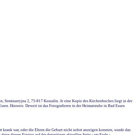
in, Seminarryjna 2, 75-817 Koszalin. Je eine Kopie des Kirchenbuches liegt in der
en. Hinweis: Derzeit ist das Fotografieren in der Heimatstube in Bad Essen
krank war, oder die Eltern die Geburt nicht sofort anzeigen konnten, wurde das
ann diesen Eintrag auf der derzeitigen aktuellen Seite - am Ende -