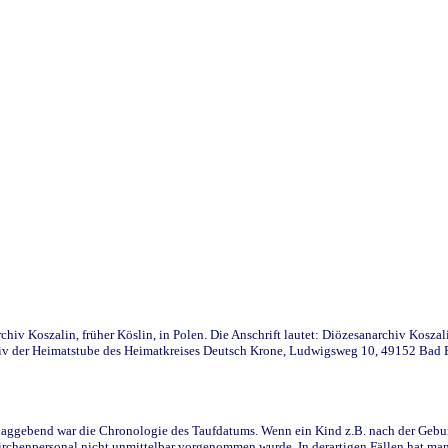
iv Koszalin, früher Köslin, in Polen. Die Anschrift lautet: Diözesanarchiv Koszal
v der Heimatstube des Heimatkreises Deutsch Krone, Ludwigsweg 10, 49152 Bad Ess
ggebend war die Chronologie des Taufdatums. Wenn ein Kind z.B. nach der Geburt 
rchenpersonal nicht unmittelbar vorgenommen wurde. In derartigen Fällen hat man d