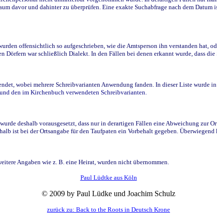
raum davor und dahinter zu überprüfen. Eine exakte Suchabfrage nach dem Datum i
den offensichtlich so aufgeschrieben, wie die Amtsperson ihn verstanden hat, ode
n Dörfern war schließlich Dialekt. In den Fällen bei denen erkannt wurde, dass di
t, wobei mehrere Schreibvarianten Anwendung fanden. In dieser Liste wurde in de
n und den im Kirchenbuch verwendeten Schreibvarianten.
wurde deshalb vorausgesetzt, dass nur in derartigen Fällen eine Abweichung zur O
eshalb ist bei der Ortsangabe für den Taufpaten ein Vorbehalt gegeben. Überwiegen
weitere Angaben wie z. B. eine Heirat, wurden nicht übernommen.
Paul Lüdtke aus Köln
© 2009 by Paul Lüdke und Joachim Schulz
zurück zu: Back to the Roots in Deutsch Krone