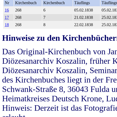
Nr
Kirchenbuch
Kirchenbuch
Täuflings
Täufling
16
268
6
05.02.1838
05.02.18
17
268
7
21.02.1838
25.02.18
18
268
8
22.02.1838
25.02.18
Hinweise zu den Kirchenbücher
Das Original-Kirchenbuch von Jan
Diözesanarchiv Koszalin, früher Kö
Diözesanarchiv Koszalin, Seminar
des Kirchenbuches liegt in der Fr
Schwank-Straße 8, 36043 Fulda u
Heimatkreises Deutsch Krone, Lu
Hinweis: Derzeit ist das Fotograf