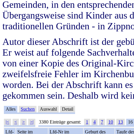
Gemeinden, in den entsprechende
Übergangsweise sind Kinder aus 
traditionellen Gründen - in Zippn
Autor dieser Abschrift ist der geb
Er weist auf folgende Sachverhalte
von einer Kopie des Original-Kirc
zweifelsfreie Fehler im Kirchenbuc
worden. Bei der Abschrift kann e
gekommen sein. Deshalb wird kein
Alles
Suchen
Auswahl
Detail
|<
<
>
>|
3380 Einträge gesamt:
1
4
7
10
13
16
Lfd-
Seite im
Lfd-Nr im
Geburt des
Taufe de