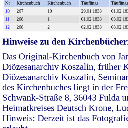
Nr
Kirchenbuch
Kirchenbuch
Täuflings
Täufling
10
267
10
29.01.1838
01.02.18
11
268
1
01.02.1838
03.02.18
12
268
2
02.02.1838
08.02.18
Hinweise zu den Kirchenbücher
Das Original-Kirchenbuch von Jan
Diözesanarchiv Koszalin, früher Kö
Diözesanarchiv Koszalin, Seminar
des Kirchenbuches liegt in der Fr
Schwank-Straße 8, 36043 Fulda u
Heimatkreises Deutsch Krone, Lu
Hinweis: Derzeit ist das Fotograf