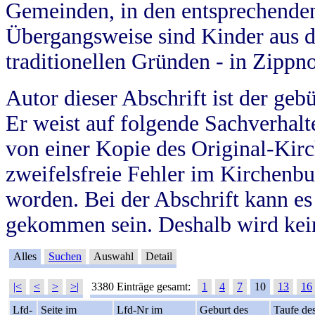
Gemeinden, in den entsprechende
Übergangsweise sind Kinder aus 
traditionellen Gründen - in Zippn
Autor dieser Abschrift ist der geb
Er weist auf folgende Sachverhalte
von einer Kopie des Original-Kirc
zweifelsfreie Fehler im Kirchenbuc
worden. Bei der Abschrift kann e
gekommen sein. Deshalb wird kein
Alles
Suchen
Auswahl
Detail
|<
<
>
>|
3380 Einträge gesamt:
1
4
7
10
13
16
Lfd-
Seite im
Lfd-Nr im
Geburt des
Taufe de