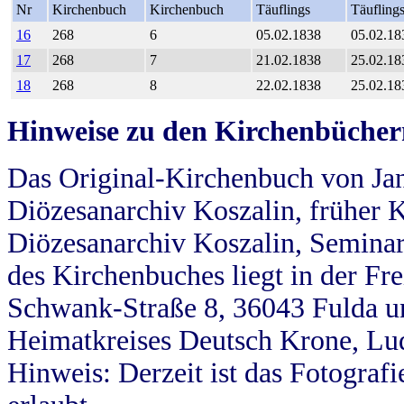
Nr
Kirchenbuch
Kirchenbuch
Täuflings
Täufling
16
268
6
05.02.1838
05.02.18
17
268
7
21.02.1838
25.02.18
18
268
8
22.02.1838
25.02.18
Hinweise zu den Kirchenbücher
Das Original-Kirchenbuch von Jan
Diözesanarchiv Koszalin, früher Kö
Diözesanarchiv Koszalin, Seminar
des Kirchenbuches liegt in der Fr
Schwank-Straße 8, 36043 Fulda u
Heimatkreises Deutsch Krone, Lu
Hinweis: Derzeit ist das Fotograf