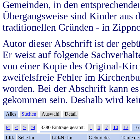
Gemeinden, in den entsprechende
Übergangsweise sind Kinder aus 
traditionellen Gründen - in Zippn
Autor dieser Abschrift ist der geb
Er weist auf folgende Sachverhalte
von einer Kopie des Original-Kirc
zweifelsfreie Fehler im Kirchenbuc
worden. Bei der Abschrift kann e
gekommen sein. Deshalb wird kein
Alles
Suchen
Auswahl
Detail
|<
<
>
>|
3380 Einträge gesamt:
1
4
7
10
13
16
Lfd-
Seite im
Lfd-Nr im
Geburt des
Taufe de