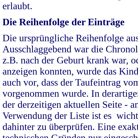
erlaubt.
Die Reihenfolge der Einträge
Die ursprüngliche Reihenfolge au
Ausschlaggebend war die Chronol
z.B. nach der Geburt krank war, od
anzeigen konnten, wurde das Kind
auch vor, dass der Taufeintrag vo
vorgenommen wurde. In derartigen
der derzeitigen aktuellen Seite -
Verwendung der Liste ist es wich
dahinter zu überprüfen. Eine exa
technischen Gründen nur eingesch