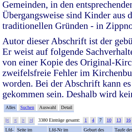
Gemeinden, in den entsprechende
Übergangsweise sind Kinder aus 
traditionellen Gründen - in Zippn
Autor dieser Abschrift ist der geb
Er weist auf folgende Sachverhalte
von einer Kopie des Original-Kirc
zweifelsfreie Fehler im Kirchenbuc
worden. Bei der Abschrift kann e
gekommen sein. Deshalb wird kein
Alles
Suchen
Auswahl
Detail
|<
<
>
>|
3380 Einträge gesamt:
1
4
7
10
13
16
Lfd-
Seite im
Lfd-Nr im
Geburt des
Taufe de