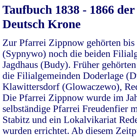
Taufbuch 1838 - 1866 der
Deutsch Krone
Zur Pfarrei Zippnow gehörten bi
(Sypnywo) noch die beiden Filial
Jagdhaus (Budy). Früher gehörten 
die Filialgemeinden Doderlage (D
Klawittersdorf (Glowaczewo), Red
Die Pfarrei Zippnow wurde im Jah
selbständige Pfarrei Freudenfier m
Stabitz und ein Lokalvikariat Red
wurden errichtet. Ab diesem Zeitp