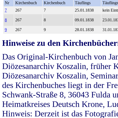
Nr
Kirchenbuch
Kirchenbuch
Täuflings
Täufling
7
267
7
25.01.1838
kein Eint
8
267
8
09.01.1838
23.01.18
9
267
9
28.01.1838
31.01.18
Hinweise zu den Kirchenbücher
Das Original-Kirchenbuch von Jan
Diözesanarchiv Koszalin, früher Kö
Diözesanarchiv Koszalin, Seminar
des Kirchenbuches liegt in der Fr
Schwank-Straße 8, 36043 Fulda u
Heimatkreises Deutsch Krone, Lu
Hinweis: Derzeit ist das Fotograf