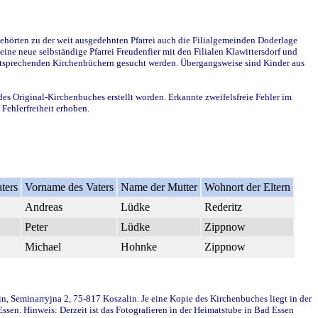
ehörten zu der weit ausgedehnten Pfarrei auch die Filialgemeinden Doderlage
ine neue selbständige Pfarrei Freudenfier mit den Filialen Klawittersdorf und
 entsprechenden Kirchenbüchern gesucht werden. Übergangsweise sind Kinder aus
des Original-Kirchenbuches erstellt worden. Erkannte zweifelsfreie Fehler im
Fehlerfreiheit erhoben.
ters
Vorname des Vaters
Name der Mutter
Wohnort der Eltern
Andreas
Lüdke
Rederitz
Peter
Lüdke
Zippnow
Michael
Hohnke
Zippnow
in, Seminarryjna 2, 75-817 Koszalin. Je eine Kopie des Kirchenbuches liegt in der
en. Hinweis: Derzeit ist das Fotografieren in der Heimatstube in Bad Essen