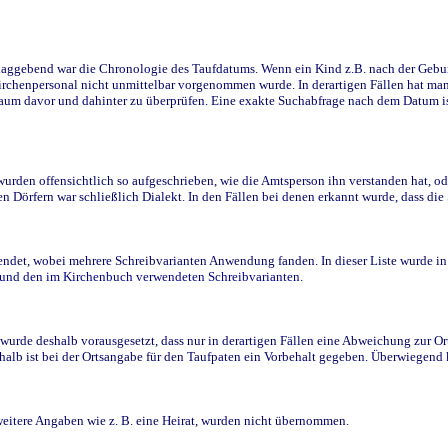
ggebend war die Chronologie des Taufdatums. Wenn ein Kind z.B. nach der Geburt 
rchenpersonal nicht unmittelbar vorgenommen wurde. In derartigen Fällen hat man d
raum davor und dahinter zu überprüfen. Eine exakte Suchabfrage nach dem Datum i
den offensichtlich so aufgeschrieben, wie die Amtsperson ihn verstanden hat, ode
n Dörfern war schließlich Dialekt. In den Fällen bei denen erkannt wurde, dass di
t, wobei mehrere Schreibvarianten Anwendung fanden. In dieser Liste wurde in de
n und den im Kirchenbuch verwendeten Schreibvarianten.
wurde deshalb vorausgesetzt, dass nur in derartigen Fällen eine Abweichung zur O
eshalb ist bei der Ortsangabe für den Taufpaten ein Vorbehalt gegeben. Überwiegen
weitere Angaben wie z. B. eine Heirat, wurden nicht übernommen.