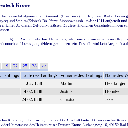
Deutsch Krone
ie beiden Filialgemeinden Briesenitz (Brzez`nica) und Jagdhaus (Budy). Früher g
yce) und Stabitz (Zdbice). Die Pfarrei Zippnow wurde im Jahr 1911 aufgeteilt und e
en errichtet. Ab diesem Zeitpunkt, müssen für diese ländlichen Gemeinden, in den
worden.
 auf folgende Sachverhalte hin: Die vorliegende Transkription ist von einer Kopie 
aber dennoch zu Übertragungsfehlern gekommen sein. Deshalb wird kein Anspruch auf 
19
22
25
28
>>
 Täuflings
Taufe des Täuflings
Vorname des Täuflings
Name des Va
8
11.02.1838
Martin
Heidkrüger
8
14.02.1838
Justina
Hohnke
8
24.02.1838
Christian
Jaster
iv Koszalin, früher Köslin, in Polen. Die Anschrift lautet: Diözesanarchiv Koszal
v der Heimatstube des Heimatkreises Deutsch Krone, Ludwigsweg 10, 49152 Bad Ess