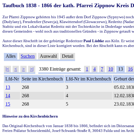
Taufbuch 1838 - 1866 der kath. Pfarrei Zippnow Kreis 
Zur Pfarrei Zippnow gehörten bis 1945 außer dem Dorf Zippnow (Sypnywo) noch d
(Dudylany), Freudenfier (Szwecja), Klawittersdorf (Glowaczewo), Rederitz (Nadarz
Stabitz und ein Lokalvikariat Rederitz mit der Tochterkirche in Doderlage wurd
diesen Gemeinden - wohl noch aus traditionellen Gründen - in Zippnow getauft 
Autor dieser Abschrift ist der gebürtige Rederitzer
Paul Lüdtke
aus Köln. Er weist
Kirchenbuch, sind in dieser Liste korrigiert worden. Bei der Abschrift kann es 
Alles
Suchen
Auswahl
Detail
|<
<
>
>|
3380 Einträge gesamt:
1
4
7
10
13
16
Lfd-Nr
Seite im Kirchenbuch
Lfd-Nr im Kirchenbuch
Geburt des
13
268
3
05.02.183
14
268
4
12.02.183
15
268
5
23.02.183
Hinweise zu den Kirchenbüchern
Das Original-Kirchenbuch von Januar 1838 bis 1866, befindet sich im Diözesanarch
Freien Prälatur Schneidemühl, Josef-Schwank-Straße 8, 36043 Fulda und im Archi