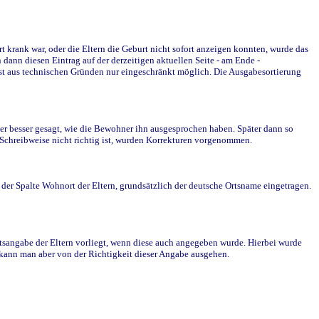
krank war, oder die Eltern die Geburt nicht sofort anzeigen konnten, wurde das
ann diesen Eintrag auf der derzeitigen aktuellen Seite - am Ende -
st aus technischen Gründen nur eingeschränkt möglich. Die Ausgabesortierung
r besser gesagt, wie die Bewohner ihn ausgesprochen haben. Später dann so
e Schreibweise nicht richtig ist, wurden Korrekturen vorgenommen.
r Spalte Wohnort der Eltern, grundsätzlich der deutsche Ortsname eingetragen.
rtsangabe der Eltern vorliegt, wenn diese auch angegeben wurde. Hierbei wurde
d kann man aber von der Richtigkeit dieser Angabe ausgehen.