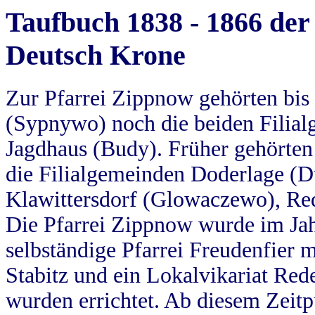
Taufbuch 1838 - 1866 der
Deutsch Krone
Zur Pfarrei Zippnow gehörten bi
(Sypnywo) noch die beiden Filial
Jagdhaus (Budy). Früher gehörten 
die Filialgemeinden Doderlage (D
Klawittersdorf (Glowaczewo), Red
Die Pfarrei Zippnow wurde im Jah
selbständige Pfarrei Freudenfier m
Stabitz und ein Lokalvikariat Red
wurden errichtet. Ab diesem Zeitp