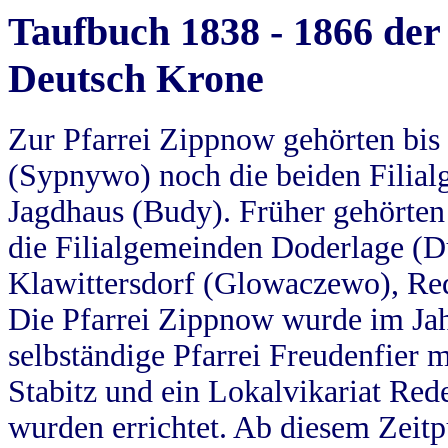
Taufbuch 1838 - 1866 der
Deutsch Krone
Zur Pfarrei Zippnow gehörten bi
(Sypnywo) noch die beiden Filial
Jagdhaus (Budy). Früher gehörten 
die Filialgemeinden Doderlage (D
Klawittersdorf (Glowaczewo), Red
Die Pfarrei Zippnow wurde im Jah
selbständige Pfarrei Freudenfier m
Stabitz und ein Lokalvikariat Red
wurden errichtet. Ab diesem Zeitp