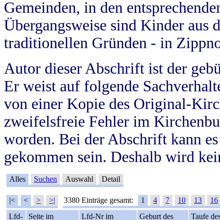
Gemeinden, in den entsprechende
Übergangsweise sind Kinder aus 
traditionellen Gründen - in Zippn
Autor dieser Abschrift ist der geb
Er weist auf folgende Sachverhalte
von einer Kopie des Original-Kirc
zweifelsfreie Fehler im Kirchenbuc
worden. Bei der Abschrift kann e
gekommen sein. Deshalb wird kein
Alles
Suchen
Auswahl
Detail
|<
<
>
>|
3380 Einträge gesamt:
1
4
7
10
13
16
Lfd-
Seite im
Lfd-Nr im
Geburt des
Taufe de