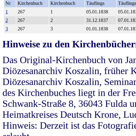
Nr
Kirchenbuch
Kirchenbuch
Täuflings
Täufling
1
267
1
05.01.1838
05.01.18
2
267
2
31.12.1837
07.01.18
3
267
3
01.01.1838
07.01.18
Hinweise zu den Kirchenbücher
Das Original-Kirchenbuch von Jan
Diözesanarchiv Koszalin, früher Kö
Diözesanarchiv Koszalin, Seminar
des Kirchenbuches liegt in der Fr
Schwank-Straße 8, 36043 Fulda u
Heimatkreises Deutsch Krone, Lu
Hinweis: Derzeit ist das Fotograf