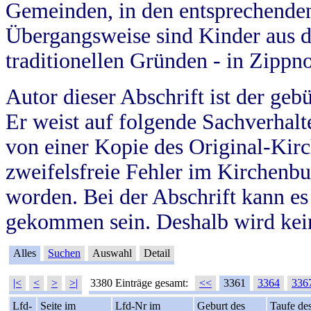
Gemeinden, in den entsprechende
Übergangsweise sind Kinder aus 
traditionellen Gründen - in Zippn
Autor dieser Abschrift ist der geb
Er weist auf folgende Sachverhalte
von einer Kopie des Original-Kirc
zweifelsfreie Fehler im Kirchenbuc
worden. Bei der Abschrift kann e
gekommen sein. Deshalb wird kein
Alles
Suchen
Auswahl
Detail
|<
<
>
>|
3380 Einträge gesamt:
<<
3361
3364
336
Lfd-
Seite im
Lfd-Nr im
Geburt des
Taufe de