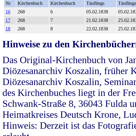
Nr
Kirchenbuch
Kirchenbuch
Täuflings
Täufling
16
268
6
05.02.1838
05.02.18
17
268
7
21.02.1838
25.02.18
18
268
8
22.02.1838
25.02.18
Hinweise zu den Kirchenbücher
Das Original-Kirchenbuch von Jan
Diözesanarchiv Koszalin, früher Kö
Diözesanarchiv Koszalin, Seminar
des Kirchenbuches liegt in der Fr
Schwank-Straße 8, 36043 Fulda u
Heimatkreises Deutsch Krone, Lu
Hinweis: Derzeit ist das Fotograf