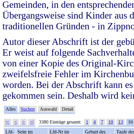
Gemeinden, in den entsprechende
Übergangsweise sind Kinder aus 
traditionellen Gründen - in Zippn
Autor dieser Abschrift ist der geb
Er weist auf folgende Sachverhalte
von einer Kopie des Original-Kirc
zweifelsfreie Fehler im Kirchenbuc
worden. Bei der Abschrift kann e
gekommen sein. Deshalb wird kein
Alles
Suchen
Auswahl
Detail
|<
<
>
>|
3380 Einträge gesamt:
1
4
7
10
13
16
Lfd-
Seite im
Lfd-Nr im
Geburt des
Taufe de