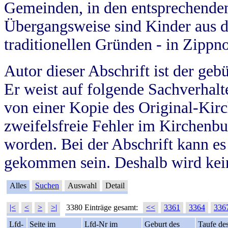
Gemeinden, in den entsprechende
Übergangsweise sind Kinder aus 
traditionellen Gründen - in Zippn
Autor dieser Abschrift ist der geb
Er weist auf folgende Sachverhalte
von einer Kopie des Original-Kirc
zweifelsfreie Fehler im Kirchenbuc
worden. Bei der Abschrift kann e
gekommen sein. Deshalb wird kein
Alles
Suchen
Auswahl
Detail
|<
<
>
>|
3380 Einträge gesamt:
<<
3361
3364
336
Lfd-
Seite im
Lfd-Nr im
Geburt des
Taufe de