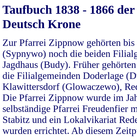
Taufbuch 1838 - 1866 der
Deutsch Krone
Zur Pfarrei Zippnow gehörten bi
(Sypnywo) noch die beiden Filial
Jagdhaus (Budy). Früher gehörten 
die Filialgemeinden Doderlage (D
Klawittersdorf (Glowaczewo), Red
Die Pfarrei Zippnow wurde im Jah
selbständige Pfarrei Freudenfier m
Stabitz und ein Lokalvikariat Red
wurden errichtet. Ab diesem Zeitp