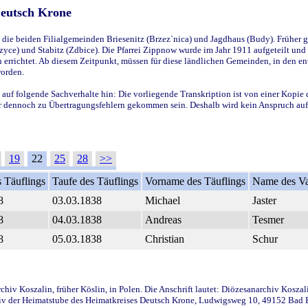
Deutsch Krone
ie beiden Filialgemeinden Briesenitz (Brzez`nica) und Jagdhaus (Budy). Früher g
yce) und Stabitz (Zdbice). Die Pfarrei Zippnow wurde im Jahr 1911 aufgeteilt und e
en errichtet. Ab diesem Zeitpunkt, müssen für diese ländlichen Gemeinden, in den
worden.
 auf folgende Sachverhalte hin: Die vorliegende Transkription ist von einer Kopie 
aber dennoch zu Übertragungsfehlern gekommen sein. Deshalb wird kein Anspruch auf 
19
22
25
28
>>
 Täuflings
Taufe des Täuflings
Vorname des Täuflings
Name des Va
8
03.03.1838
Michael
Jaster
8
04.03.1838
Andreas
Tesmer
8
05.03.1838
Christian
Schur
iv Koszalin, früher Köslin, in Polen. Die Anschrift lautet: Diözesanarchiv Koszal
v der Heimatstube des Heimatkreises Deutsch Krone, Ludwigsweg 10, 49152 Bad Ess