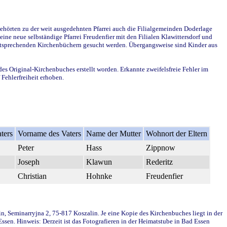
ehörten zu der weit ausgedehnten Pfarrei auch die Filialgemeinden Doderlage
ine neue selbständige Pfarrei Freudenfier mit den Filialen Klawittersdorf und
 entsprechenden Kirchenbüchern gesucht werden. Übergangsweise sind Kinder aus
des Original-Kirchenbuches erstellt worden. Erkannte zweifelsfreie Fehler im
Fehlerfreiheit erhoben.
ters
Vorname des Vaters
Name der Mutter
Wohnort der Eltern
Peter
Hass
Zippnow
Joseph
Klawun
Rederitz
Christian
Hohnke
Freudenfier
in, Seminarryjna 2, 75-817 Koszalin. Je eine Kopie des Kirchenbuches liegt in der
en. Hinweis: Derzeit ist das Fotografieren in der Heimatstube in Bad Essen