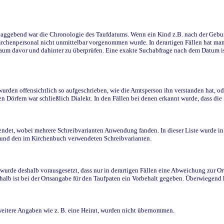
ggebend war die Chronologie des Taufdatums. Wenn ein Kind z.B. nach der Geburt 
rchenpersonal nicht unmittelbar vorgenommen wurde. In derartigen Fällen hat man d
raum davor und dahinter zu überprüfen. Eine exakte Suchabfrage nach dem Datum i
den offensichtlich so aufgeschrieben, wie die Amtsperson ihn verstanden hat, ode
n Dörfern war schließlich Dialekt. In den Fällen bei denen erkannt wurde, dass di
t, wobei mehrere Schreibvarianten Anwendung fanden. In dieser Liste wurde in de
n und den im Kirchenbuch verwendeten Schreibvarianten.
wurde deshalb vorausgesetzt, dass nur in derartigen Fällen eine Abweichung zur O
eshalb ist bei der Ortsangabe für den Taufpaten ein Vorbehalt gegeben. Überwiegen
weitere Angaben wie z. B. eine Heirat, wurden nicht übernommen.