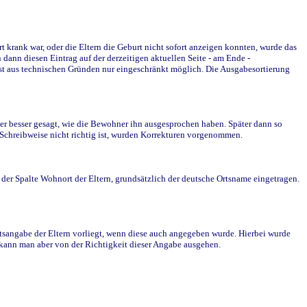
krank war, oder die Eltern die Geburt nicht sofort anzeigen konnten, wurde das
ann diesen Eintrag auf der derzeitigen aktuellen Seite - am Ende -
st aus technischen Gründen nur eingeschränkt möglich. Die Ausgabesortierung
r besser gesagt, wie die Bewohner ihn ausgesprochen haben. Später dann so
e Schreibweise nicht richtig ist, wurden Korrekturen vorgenommen.
r Spalte Wohnort der Eltern, grundsätzlich der deutsche Ortsname eingetragen.
rtsangabe der Eltern vorliegt, wenn diese auch angegeben wurde. Hierbei wurde
d kann man aber von der Richtigkeit dieser Angabe ausgehen.