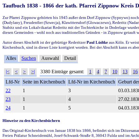
Taufbuch 1838 - 1866 der kath. Pfarrei Zippnow Kreis 
Zur Pfarrei Zippnow gehörten bis 1945 außer dem Dorf Zippnow (Sypnywo) noch d
(Dudylany), Freudenfier (Szwecja), Klawittersdorf (Glowaczewo), Rederitz (Nadarz
Stabitz und ein Lokalvikariat Rederitz mit der Tochterkirche in Doderlage wurd
diesen Gemeinden - wohl noch aus traditionellen Gründen - in Zippnow getauft 
Autor dieser Abschrift ist der gebürtige Rederitzer
Paul Lüdtke
aus Köln. Er weist
Kirchenbuch, sind in dieser Liste korrigiert worden. Bei der Abschrift kann es 
Alles
Suchen
Auswahl
Detail
|<
<
>
>|
3380 Einträge gesamt:
1
4
7
10
13
16
Lfd-Nr
Seite im Kirchenbuch
Lfd-Nr im Kirchenbuch
Geburt des
22
1
3
03.03.183
23
1
4
27.02.183
24
1
5
04.03.183
Hinweise zu den Kirchenbüchern
Das Original-Kirchenbuch von Januar 1838 bis 1866, befindet sich im Diözesanarch
Freien Prälatur Schneidemühl, Josef-Schwank-Straße 8, 36043 Fulda und im Archi