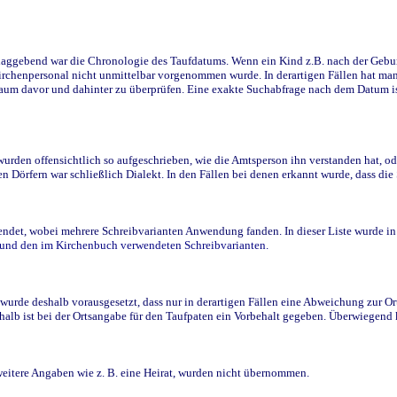
ggebend war die Chronologie des Taufdatums. Wenn ein Kind z.B. nach der Geburt 
rchenpersonal nicht unmittelbar vorgenommen wurde. In derartigen Fällen hat man d
raum davor und dahinter zu überprüfen. Eine exakte Suchabfrage nach dem Datum i
den offensichtlich so aufgeschrieben, wie die Amtsperson ihn verstanden hat, ode
n Dörfern war schließlich Dialekt. In den Fällen bei denen erkannt wurde, dass di
t, wobei mehrere Schreibvarianten Anwendung fanden. In dieser Liste wurde in de
n und den im Kirchenbuch verwendeten Schreibvarianten.
wurde deshalb vorausgesetzt, dass nur in derartigen Fällen eine Abweichung zur O
eshalb ist bei der Ortsangabe für den Taufpaten ein Vorbehalt gegeben. Überwiegen
weitere Angaben wie z. B. eine Heirat, wurden nicht übernommen.