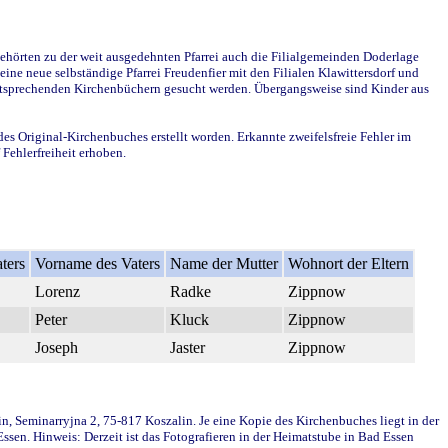
ehörten zu der weit ausgedehnten Pfarrei auch die Filialgemeinden Doderlage
ine neue selbständige Pfarrei Freudenfier mit den Filialen Klawittersdorf und
 entsprechenden Kirchenbüchern gesucht werden. Übergangsweise sind Kinder aus
des Original-Kirchenbuches erstellt worden. Erkannte zweifelsfreie Fehler im
Fehlerfreiheit erhoben.
ters
Vorname des Vaters
Name der Mutter
Wohnort der Eltern
Lorenz
Radke
Zippnow
Peter
Kluck
Zippnow
Joseph
Jaster
Zippnow
in, Seminarryjna 2, 75-817 Koszalin. Je eine Kopie des Kirchenbuches liegt in der
en. Hinweis: Derzeit ist das Fotografieren in der Heimatstube in Bad Essen