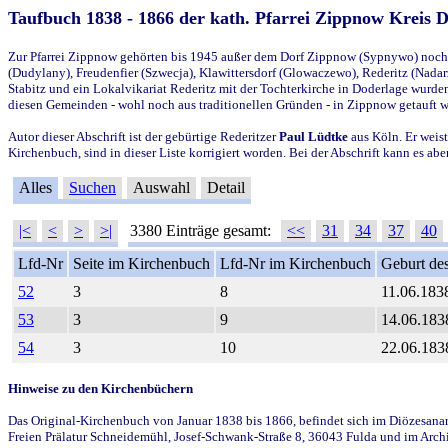
Taufbuch 1838 - 1866 der kath. Pfarrei Zippnow Kreis 
Zur Pfarrei Zippnow gehörten bis 1945 außer dem Dorf Zippnow (Sypnywo) noch d
(Dudylany), Freudenfier (Szwecja), Klawittersdorf (Glowaczewo), Rederitz (Nadarz
Stabitz und ein Lokalvikariat Rederitz mit der Tochterkirche in Doderlage wurd
diesen Gemeinden - wohl noch aus traditionellen Gründen - in Zippnow getauft 
Autor dieser Abschrift ist der gebürtige Rederitzer
Paul Lüdtke
aus Köln. Er weist
Kirchenbuch, sind in dieser Liste korrigiert worden. Bei der Abschrift kann es 
Alles
Suchen
Auswahl
Detail
|<
<
>
>|
3380 Einträge gesamt:
<<
31
34
37
40
Lfd-Nr
Seite im Kirchenbuch
Lfd-Nr im Kirchenbuch
Geburt des
52
3
8
11.06.183
53
3
9
14.06.183
54
3
10
22.06.183
Hinweise zu den Kirchenbüchern
Das Original-Kirchenbuch von Januar 1838 bis 1866, befindet sich im Diözesanarch
Freien Prälatur Schneidemühl, Josef-Schwank-Straße 8, 36043 Fulda und im Archi