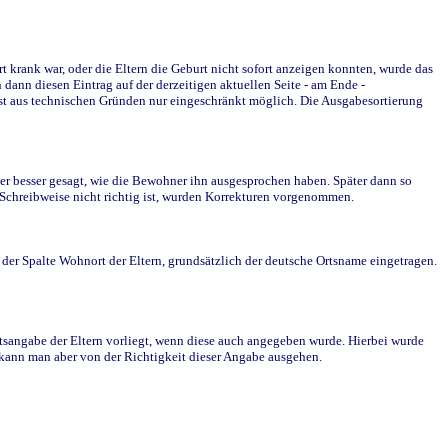
krank war, oder die Eltern die Geburt nicht sofort anzeigen konnten, wurde das
ann diesen Eintrag auf der derzeitigen aktuellen Seite - am Ende -
st aus technischen Gründen nur eingeschränkt möglich. Die Ausgabesortierung
r besser gesagt, wie die Bewohner ihn ausgesprochen haben. Später dann so
e Schreibweise nicht richtig ist, wurden Korrekturen vorgenommen.
r Spalte Wohnort der Eltern, grundsätzlich der deutsche Ortsname eingetragen.
rtsangabe der Eltern vorliegt, wenn diese auch angegeben wurde. Hierbei wurde
d kann man aber von der Richtigkeit dieser Angabe ausgehen.