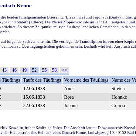
Deutsch Krone
ie beiden Filialgemeinden Briesenitz (Brzez`nica) und Jagdhaus (Budy). Früher g
yce) und Stabitz (Zdbice). Die Pfarrei Zippnow wurde im Jahr 1911 aufgeteilt und e
en errichtet. Ab diesem Zeitpunkt, müssen für diese ländlichen Gemeinden, in den
worden.
 auf folgende Sachverhalte hin: Die vorliegende Transkription ist von einer Kopie 
aber dennoch zu Übertragungsfehlern gekommen sein. Deshalb wird kein Anspruch auf 
43
46
49
52
55
58
>>
 Täuflings
Taufe des Täuflings
Vorname des Täuflings
Name des Va
8
12.06.1838
Anna
Streich
8
15.06.1838
Rosa
Hohnke
8
22.06.1838
Johann
Gramse
iv Koszalin, früher Köslin, in Polen. Die Anschrift lautet: Diözesanarchiv Koszal
v der Heimatstube des Heimatkreises Deutsch Krone, Ludwigsweg 10, 49152 Bad Ess