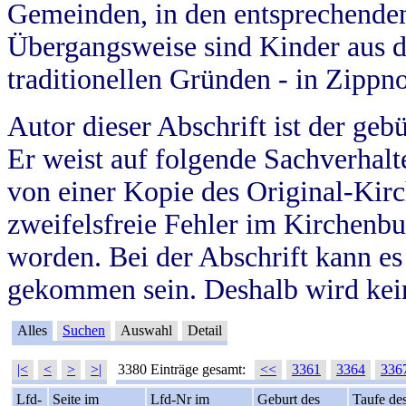
Gemeinden, in den entsprechende
Übergangsweise sind Kinder aus 
traditionellen Gründen - in Zippn
Autor dieser Abschrift ist der geb
Er weist auf folgende Sachverhalte
von einer Kopie des Original-Kirc
zweifelsfreie Fehler im Kirchenbuc
worden. Bei der Abschrift kann e
gekommen sein. Deshalb wird kein
Alles
Suchen
Auswahl
Detail
|<
<
>
>|
3380 Einträge gesamt:
<<
3361
3364
336
Lfd-
Seite im
Lfd-Nr im
Geburt des
Taufe de