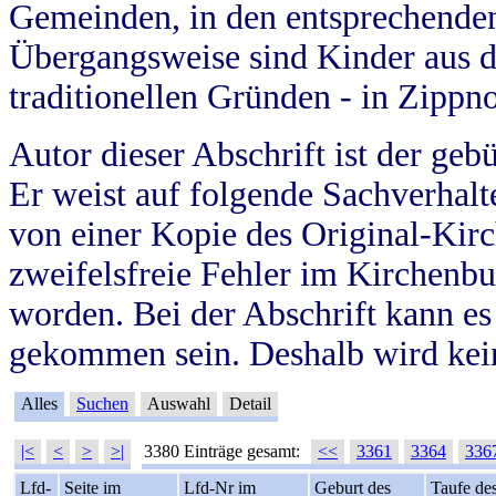
Gemeinden, in den entsprechende
Übergangsweise sind Kinder aus 
traditionellen Gründen - in Zippn
Autor dieser Abschrift ist der geb
Er weist auf folgende Sachverhalte
von einer Kopie des Original-Kirc
zweifelsfreie Fehler im Kirchenbuc
worden. Bei der Abschrift kann e
gekommen sein. Deshalb wird kein
Alles
Suchen
Auswahl
Detail
|<
<
>
>|
3380 Einträge gesamt:
<<
3361
3364
336
Lfd-
Seite im
Lfd-Nr im
Geburt des
Taufe de