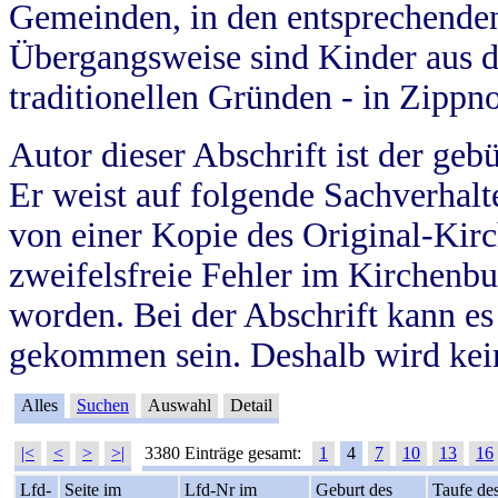
Gemeinden, in den entsprechende
Übergangsweise sind Kinder aus 
traditionellen Gründen - in Zippn
Autor dieser Abschrift ist der geb
Er weist auf folgende Sachverhalte
von einer Kopie des Original-Kirc
zweifelsfreie Fehler im Kirchenbuc
worden. Bei der Abschrift kann e
gekommen sein. Deshalb wird kein
Alles
Suchen
Auswahl
Detail
|<
<
>
>|
3380 Einträge gesamt:
1
4
7
10
13
16
Lfd-
Seite im
Lfd-Nr im
Geburt des
Taufe de