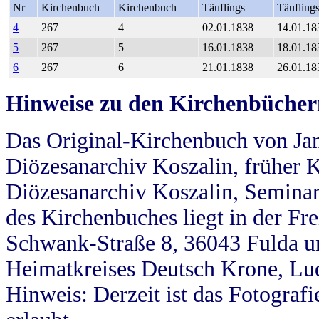
Nr
Kirchenbuch
Kirchenbuch
Täuflings
Täufling
4
267
4
02.01.1838
14.01.18
5
267
5
16.01.1838
18.01.18
6
267
6
21.01.1838
26.01.18
Hinweise zu den Kirchenbücher
Das Original-Kirchenbuch von Jan
Diözesanarchiv Koszalin, früher Kö
Diözesanarchiv Koszalin, Seminar
des Kirchenbuches liegt in der Fr
Schwank-Straße 8, 36043 Fulda u
Heimatkreises Deutsch Krone, Lu
Hinweis: Derzeit ist das Fotograf