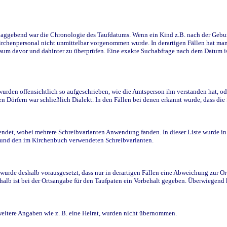
ggebend war die Chronologie des Taufdatums. Wenn ein Kind z.B. nach der Geburt 
rchenpersonal nicht unmittelbar vorgenommen wurde. In derartigen Fällen hat man d
raum davor und dahinter zu überprüfen. Eine exakte Suchabfrage nach dem Datum i
den offensichtlich so aufgeschrieben, wie die Amtsperson ihn verstanden hat, ode
n Dörfern war schließlich Dialekt. In den Fällen bei denen erkannt wurde, dass di
t, wobei mehrere Schreibvarianten Anwendung fanden. In dieser Liste wurde in de
n und den im Kirchenbuch verwendeten Schreibvarianten.
wurde deshalb vorausgesetzt, dass nur in derartigen Fällen eine Abweichung zur O
eshalb ist bei der Ortsangabe für den Taufpaten ein Vorbehalt gegeben. Überwiegen
weitere Angaben wie z. B. eine Heirat, wurden nicht übernommen.