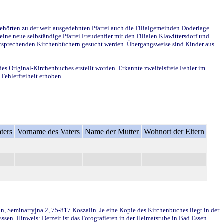
ehörten zu der weit ausgedehnten Pfarrei auch die Filialgemeinden Doderlage
ine neue selbständige Pfarrei Freudenfier mit den Filialen Klawittersdorf und
 entsprechenden Kirchenbüchern gesucht werden. Übergangsweise sind Kinder aus
des Original-Kirchenbuches erstellt worden. Erkannte zweifelsfreie Fehler im
Fehlerfreiheit erhoben.
ters
Vorname des Vaters
Name der Mutter
Wohnort der Eltern
in, Seminarryjna 2, 75-817 Koszalin. Je eine Kopie des Kirchenbuches liegt in der
en. Hinweis: Derzeit ist das Fotografieren in der Heimatstube in Bad Essen