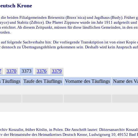
Deutsch Krone
ie beiden Filialgemeinden Briesenitz (Brzez`nica) und Jagdhaus (Budy). Früher g
yce) und Stabitz (Zdbice). Die Pfarrei Zippnow wurde im Jahr 1911 aufgeteilt und e
en errichtet. Ab diesem Zeitpunkt, müssen für diese ländlichen Gemeinden, in den
worden.
 auf folgende Sachverhalte hin: Die vorliegende Transkription ist von einer Kopie 
aber dennoch zu Übertragungsfehlern gekommen sein. Deshalb wird kein Anspruch auf 
7
3370
3373
3376
3379
 Täuflings
Taufe des Täuflings
Vorname des Täuflings
Name des Va
iv Koszalin, früher Köslin, in Polen. Die Anschrift lautet: Diözesanarchiv Koszal
v der Heimatstube des Heimatkreises Deutsch Krone, Ludwigsweg 10, 49152 Bad Ess