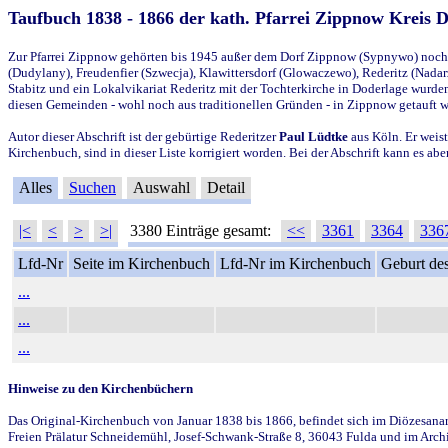
Taufbuch 1838 - 1866 der kath. Pfarrei Zippnow Kreis 
Zur Pfarrei Zippnow gehörten bis 1945 außer dem Dorf Zippnow (Sypnywo) noch d
(Dudylany), Freudenfier (Szwecja), Klawittersdorf (Glowaczewo), Rederitz (Nadarz
Stabitz und ein Lokalvikariat Rederitz mit der Tochterkirche in Doderlage wurd
diesen Gemeinden - wohl noch aus traditionellen Gründen - in Zippnow getauft 
Autor dieser Abschrift ist der gebürtige Rederitzer
Paul Lüdtke
aus Köln. Er weist
Kirchenbuch, sind in dieser Liste korrigiert worden. Bei der Abschrift kann es 
Alles
Suchen
Auswahl
Detail
|<
<
>
>|
3380 Einträge gesamt:
<<
3361
3364
336
Lfd-Nr
Seite im Kirchenbuch
Lfd-Nr im Kirchenbuch
Geburt des
...
...
...
Hinweise zu den Kirchenbüchern
Das Original-Kirchenbuch von Januar 1838 bis 1866, befindet sich im Diözesanarch
Freien Prälatur Schneidemühl, Josef-Schwank-Straße 8, 36043 Fulda und im Archi