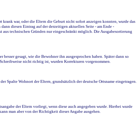
krank war, oder die Eltern die Geburt nicht sofort anzeigen konnten, wurde das
ann diesen Eintrag auf der derzeitigen aktuellen Seite - am Ende -
st aus technischen Gründen nur eingeschränkt möglich. Die Ausgabesortierung
r besser gesagt, wie die Bewohner ihn ausgesprochen haben. Später dann so
e Schreibweise nicht richtig ist, wurden Korrekturen vorgenommen.
r Spalte Wohnort der Eltern, grundsätzlich der deutsche Ortsname eingetragen.
rtsangabe der Eltern vorliegt, wenn diese auch angegeben wurde. Hierbei wurde
d kann man aber von der Richtigkeit dieser Angabe ausgehen.