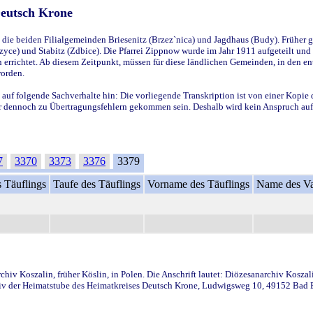
Deutsch Krone
ie beiden Filialgemeinden Briesenitz (Brzez`nica) und Jagdhaus (Budy). Früher g
yce) und Stabitz (Zdbice). Die Pfarrei Zippnow wurde im Jahr 1911 aufgeteilt und e
en errichtet. Ab diesem Zeitpunkt, müssen für diese ländlichen Gemeinden, in den
worden.
 auf folgende Sachverhalte hin: Die vorliegende Transkription ist von einer Kopie 
aber dennoch zu Übertragungsfehlern gekommen sein. Deshalb wird kein Anspruch auf 
7
3370
3373
3376
3379
 Täuflings
Taufe des Täuflings
Vorname des Täuflings
Name des Va
iv Koszalin, früher Köslin, in Polen. Die Anschrift lautet: Diözesanarchiv Koszal
v der Heimatstube des Heimatkreises Deutsch Krone, Ludwigsweg 10, 49152 Bad Ess