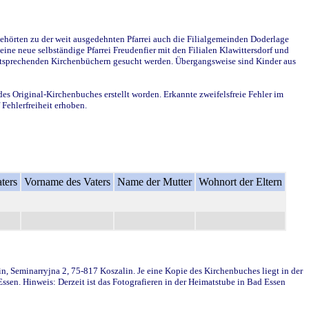
ehörten zu der weit ausgedehnten Pfarrei auch die Filialgemeinden Doderlage
ine neue selbständige Pfarrei Freudenfier mit den Filialen Klawittersdorf und
 entsprechenden Kirchenbüchern gesucht werden. Übergangsweise sind Kinder aus
des Original-Kirchenbuches erstellt worden. Erkannte zweifelsfreie Fehler im
Fehlerfreiheit erhoben.
ters
Vorname des Vaters
Name der Mutter
Wohnort der Eltern
in, Seminarryjna 2, 75-817 Koszalin. Je eine Kopie des Kirchenbuches liegt in der
en. Hinweis: Derzeit ist das Fotografieren in der Heimatstube in Bad Essen