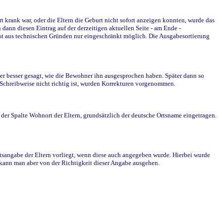
krank war, oder die Eltern die Geburt nicht sofort anzeigen konnten, wurde das
ann diesen Eintrag auf der derzeitigen aktuellen Seite - am Ende -
st aus technischen Gründen nur eingeschränkt möglich. Die Ausgabesortierung
r besser gesagt, wie die Bewohner ihn ausgesprochen haben. Später dann so
e Schreibweise nicht richtig ist, wurden Korrekturen vorgenommen.
r Spalte Wohnort der Eltern, grundsätzlich der deutsche Ortsname eingetragen.
rtsangabe der Eltern vorliegt, wenn diese auch angegeben wurde. Hierbei wurde
d kann man aber von der Richtigkeit dieser Angabe ausgehen.