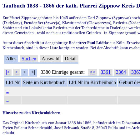
Taufbuch 1838 - 1866 der kath. Pfarrei Zippnow Kreis 
Zur Pfarrei Zippnow gehörten bis 1945 außer dem Dorf Zippnow (Sypnywo) noch d
(Dudylany), Freudenfier (Szwecja), Klawittersdorf (Glowaczewo), Rederitz (Nadarz
Stabitz und ein Lokalvikariat Rederitz mit der Tochterkirche in Doderlage wurd
diesen Gemeinden - wohl noch aus traditionellen Gründen - in Zippnow getauft 
Autor dieser Abschrift ist der gebürtige Rederitzer
Paul Lüdtke
aus Köln. Er weist
Kirchenbuch, sind in dieser Liste korrigiert worden. Bei der Abschrift kann es 
Alles
Suchen
Auswahl
Detail
|<
<
>
>|
3380 Einträge gesamt:
<<
3361
3364
336
Lfd-Nr
Seite im Kirchenbuch
Lfd-Nr im Kirchenbuch
Geburt des
...
...
Hinweise zu den Kirchenbüchern
Das Original-Kirchenbuch von Januar 1838 bis 1866, befindet sich im Diözesanarch
Freien Prälatur Schneidemühl, Josef-Schwank-Straße 8, 36043 Fulda und im Archi
erlaubt.