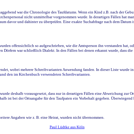
ggebend war die Chronologie des Taufdatums. Wenn ein Kind z.B. nach der Geburt 
rchenpersonal nicht unmittelbar vorgenommen wurde. In derartigen Fällen hat man d
raum davor und dahinter zu überprüfen. Eine exakte Suchabfrage nach dem Datum i
den offensichtlich so aufgeschrieben, wie die Amtsperson ihn verstanden hat, ode
n Dörfern war schließlich Dialekt. In den Fällen bei denen erkannt wurde, dass di
t, wobei mehrere Schreibvarianten Anwendung fanden. In dieser Liste wurde in de
n und den im Kirchenbuch verwendeten Schreibvarianten.
wurde deshalb vorausgesetzt, dass nur in derartigen Fällen eine Abweichung zur O
eshalb ist bei der Ortsangabe für den Taufpaten ein Vorbehalt gegeben. Überwiegen
weitere Angaben wie z. B. eine Heirat, wurden nicht übernommen.
Paul Lüdtke aus Köln