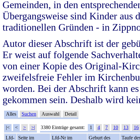
Gemeinden, in den entsprechende
Übergangsweise sind Kinder aus 
traditionellen Gründen - in Zippn
Autor dieser Abschrift ist der geb
Er weist auf folgende Sachverhalte
von einer Kopie des Original-Kirc
zweifelsfreie Fehler im Kirchenbuc
worden. Bei der Abschrift kann e
gekommen sein. Deshalb wird kein
Alles
Suchen
Auswahl
Detail
|<
<
>
>|
3380 Einträge gesamt:
1
4
7
10
13
16
Lfd-
Seite im
Lfd-Nr im
Geburt des
Taufe de