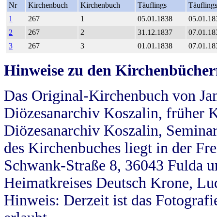
Nr
Kirchenbuch
Kirchenbuch
Täuflings
Täufling
1
267
1
05.01.1838
05.01.18
2
267
2
31.12.1837
07.01.18
3
267
3
01.01.1838
07.01.18
Hinweise zu den Kirchenbücher
Das Original-Kirchenbuch von Jan
Diözesanarchiv Koszalin, früher Kö
Diözesanarchiv Koszalin, Seminar
des Kirchenbuches liegt in der Fr
Schwank-Straße 8, 36043 Fulda u
Heimatkreises Deutsch Krone, Lu
Hinweis: Derzeit ist das Fotograf